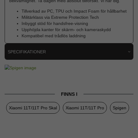
bekvämlighet. Ta dagen med absolut tillförsikt. Vi har dig.
Tillverkad av PC, TPU och Impact Foam för hållbarhet
Militärklass via Extreme Protection Tech
Inbyggt stöd för handsfree-visning
Upphöjda kanter för skärm- och kameraskydd
Kompatibel med trådlös laddning
SPECIFIKATIONER
Artikelnummer
69399
Passar till
Xiaomi 11T/11T Pro
Produkttyp
Skal
FINNS I
Egenskaper
Stativfunktion, Stöttålig
Xiaomi 11T/11T Pro Skal
Xiaomi 11T/11T Pro
Spigen
Färg
Svart
Material
Hårdplast (PC), Mjukplast (TPU)
Varumärke
Spigen