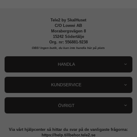
Tillverkarens art nr
ACS03863
EAN
8809811855098
Tele2 by SkalHuset
C/O Lowwi AB
Morabergsvägen 8
15242 Södertälje
Org. nr: 556881-9238
OBS!
Ingen butik, du kan inte handla här på plats
HANDLA
Outlet
Nyheter
KUNDSERVICE
Varumärken
Kundservice
Specialkategorier
90 dagars öppet köp
ÖVRIGT
Köpevillkor
Om oss
Retur
Om cookies
Via vårt hjälpcenter så hittar du svar på de vanligaste frågorna:
Integritetspolicy
https://help.tillbehor.tele2.se