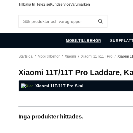
Tillbaka till Tele2.se
Kundservice
Varumärken
MOBILTILLBEHÖR
SURFPLAT
Startsida
/
Mobiltillbehör
/
Xiaomi
/
Xiaomi 11T/11T Pro
/
Xiaomi 11
Xiaomi 11T/11T Pro Laddare, Ka
Xiaomi 11T/11T Pro Skal
Inga produkter hittades.