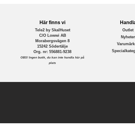
Här finns vi
Handl
Tele2 by SkalHuset
Outlet
C/O Lowwi AB
Nyhete
Morabergsvägen 8
Varumärk
15242 Södertälje
Specialkateg
Org. nr: 556881-9238
OBS!
Ingen butik, du kan inte handla här på
plats