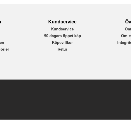
a
Kundservice
Öv
Kundservice
Om
r
90 dagars öppet köp
Om c
en
Köpevillkor
Integri
orier
Retur