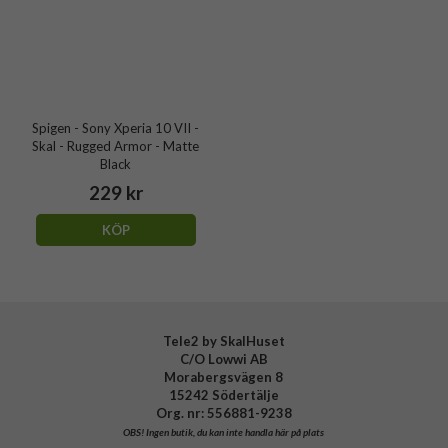
Spigen - Sony Xperia 10 VII -
Skal - Rugged Armor - Matte
Black
229 kr
KÖP
Tele2 by SkalHuset
C/O Lowwi AB
Morabergsvägen 8
15242 Södertälje
Org. nr: 556881-9238
OBS!
Ingen butik, du kan inte handla här på plats