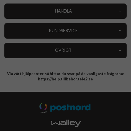
HANDLA
Outlet
Nyheter
KUNDSERVICE
Varumärken
Kundservice
Specialkategorier
90 dagars öppet köp
ÖVRIGT
Köpevillkor
Om oss
Retur
Om cookies
Via vårt hjälpcenter så hittar du svar på de vanligaste frågorna:
Integritetspolicy
https://help.tillbehor.tele2.se