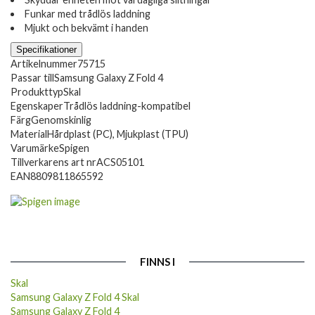
Funkar med trådlös laddning
Mjukt och bekvämt i handen
Specifikationer
Artikelnummer
75715
Passar till
Samsung Galaxy Z Fold 4
Produkttyp
Skal
Egenskaper
Trådlös laddning-kompatibel
Färg
Genomskinlig
Material
Hårdplast (PC), Mjukplast (TPU)
Varumärke
Spigen
Tillverkarens art nr
ACS05101
EAN
8809811865592
FINNS I
Skal
Samsung Galaxy Z Fold 4 Skal
Samsung Galaxy Z Fold 4