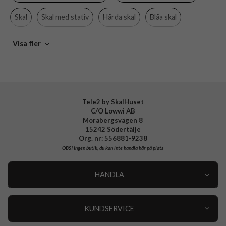
Material
Hårdplast (PC), Mjukplast (TPU)
Skal
Skal med stativ
Hårda skal
Blåa skal
Varumärke
Spigen
Stöttåliga skal
MagSafe-kompatibla skal och fodral
Visa fler
Tillverkarens art nr
ACS09562
EAN
8800283303971
Spigen
Tele2 by SkalHuset
C/O Lowwi AB
Morabergsvägen 8
15242 Södertälje
Org. nr: 556881-9238
OBS!
Ingen butik, du kan inte handla här på plats
HANDLA
Outlet
Nyheter
KUNDSERVICE
Varumärken