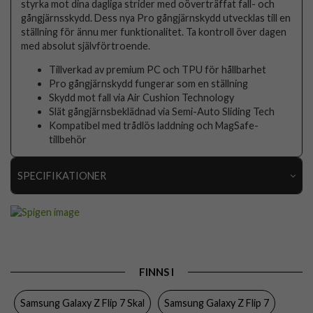
styrka mot dina dagliga strider med oöverträffat fall- och
gångjärnsskydd. Dess nya Pro gångjärnskydd utvecklas till en
ställning för ännu mer funktionalitet. Ta kontroll över dagen
med absolut självförtroende.
Tillverkad av premium PC och TPU för hållbarhet
Pro gångjärnskydd fungerar som en ställning
Skydd mot fall via Air Cushion Technology
Slät gångjärnsbeklädnad via Semi-Auto Sliding Tech
Kompatibel med trådlös laddning och MagSafe-
tillbehör
SPECIFIKATIONER
Artikelnummer
113542
Passar till
Samsung Galaxy Z Flip 7
Produkttyp
Skal
FINNS I
Egenskaper
MagSafe-kompatibel, Stativfunktion, Stöttålig
Samsung Galaxy Z Flip 7 Skal
Samsung Galaxy Z Flip 7
Färg
Blå