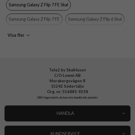
Egenskaper
Trådlös laddning-kompatibel
Samsung Galaxy Z Flip 7 FE Skal
Färg
Genomskinlig
Samsung Galaxy Z Flip 7 FE
Samsung Galaxy Z Flip 6 Skal
Material
Hårdplast (PC), Mjukplast (TPU)
Varumärke
PanzerGlass
Samsung Galaxy Z Flip 6
Skal
PanzerGlass
Visa fler
Tillverkarens art nr
1271
Samsung Galaxy
Mobiltillbehör
EAN
5715685002137
Tele2 by SkalHuset
C/O Lowwi AB
Morabergsvägen 8
15242 Södertälje
Org. nr: 556881-9238
OBS!
Ingen butik, du kan inte handla här på plats
HANDLA
Outlet
Nyheter
KUNDSERVICE