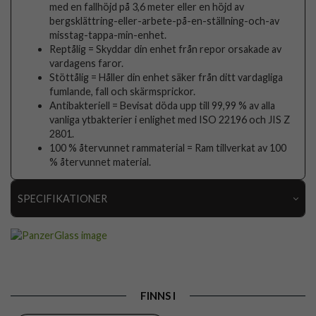
med en fallhöjd på 3,6 meter eller en höjd av
bergsklättring-eller-arbete-på-en-ställning-och-av
misstag-tappa-min-enhet.
Reptålig = Skyddar din enhet från repor orsakade av
vardagens faror.
Stöttålig = Håller din enhet säker från ditt vardagliga
fumlande, fall och skärmsprickor.
Antibakteriell = Bevisat döda upp till 99,99 % av alla
vanliga ytbakterier i enlighet med ISO 22196 och JIS Z
2801.
100 % återvunnet rammaterial = Ram tillverkat av 100
% återvunnet material.
SPECIFIKATIONER
Artikelnummer
102404
Passar
Samsung Galaxy Z Flip 6, Samsung Galaxy Z Flip 7
till
FE
Produkttyp
Skal
FINNS I