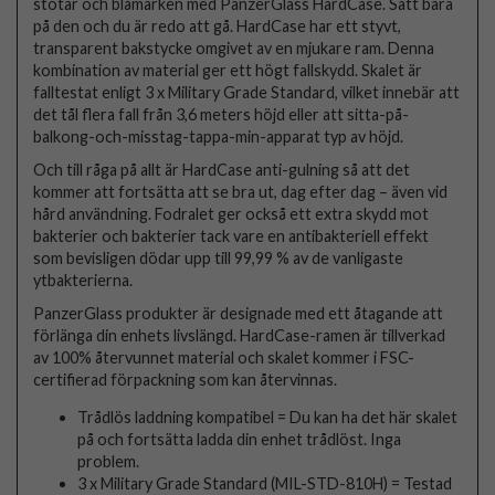
stötar och blåmärken med PanzerGlass HardCase. Sätt bara
på den och du är redo att gå. HardCase har ett styvt,
transparent bakstycke omgivet av en mjukare ram. Denna
kombination av material ger ett högt fallskydd. Skalet är
falltestat enligt 3 x Military Grade Standard, vilket innebär att
det tål flera fall från 3,6 meters höjd eller att sitta-på-
balkong-och-misstag-tappa-min-apparat typ av höjd.
Och till råga på allt är HardCase anti-gulning så att det
kommer att fortsätta att se bra ut, dag efter dag – även vid
hård användning. Fodralet ger också ett extra skydd mot
bakterier och bakterier tack vare en antibakteriell effekt
som bevisligen dödar upp till 99,99 % av de vanligaste
ytbakterierna.
PanzerGlass produkter är designade med ett åtagande att
förlänga din enhets livslängd. HardCase-ramen är tillverkad
av 100% återvunnet material och skalet kommer i FSC-
certifierad förpackning som kan återvinnas.
Trådlös laddning kompatibel = Du kan ha det här skalet
på och fortsätta ladda din enhet trådlöst. Inga
problem.
3 x Military Grade Standard (MIL-STD-810H) = Testad