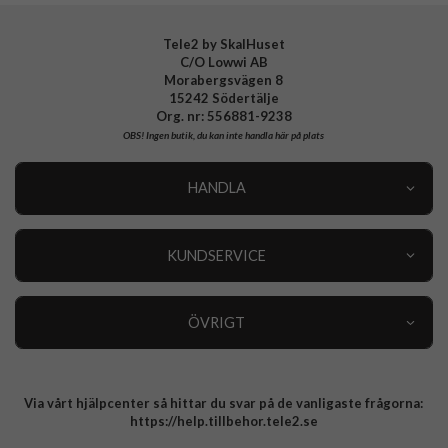
Tele2 by SkalHuset
C/O Lowwi AB
Morabergsvägen 8
15242 Södertälje
Org. nr: 556881-9238
OBS!
Ingen butik, du kan inte handla här på plats
HANDLA
Outlet
Nyheter
KUNDSERVICE
Varumärken
Kundservice
Specialkategorier
90 dagars öppet köp
ÖVRIGT
Köpevillkor
Om oss
Retur
Om cookies
Via vårt hjälpcenter så hittar du svar på de vanligaste frågorna:
Integritetspolicy
https://help.tillbehor.tele2.se