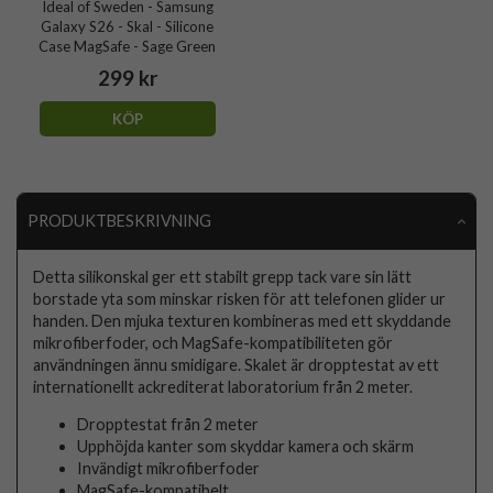
Ideal of Sweden - Samsung
Galaxy S26 - Skal - Silicone
Case MagSafe - Sage Green
299 kr
KÖP
PRODUKTBESKRIVNING
Detta silikonskal ger ett stabilt grepp tack vare sin lätt
borstade yta som minskar risken för att telefonen glider ur
handen. Den mjuka texturen kombineras med ett skyddande
mikrofiberfoder, och MagSafe-kompatibiliteten gör
användningen ännu smidigare. Skalet är dropptestat av ett
internationellt ackrediterat laboratorium från 2 meter.
Dropptestat från 2 meter
Upphöjda kanter som skyddar kamera och skärm
Invändigt mikrofiberfoder
MagSafe-kompatibelt