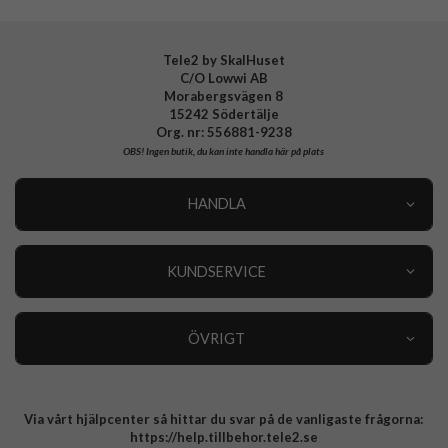
Tele2 by SkalHuset
C/O Lowwi AB
Morabergsvägen 8
15242 Södertälje
Org. nr: 556881-9238
OBS!
Ingen butik, du kan inte handla här på plats
HANDLA
Outlet
Nyheter
KUNDSERVICE
Varumärken
Kundservice
Specialkategorier
90 dagars öppet köp
ÖVRIGT
Köpevillkor
Om oss
Retur
Om cookies
Via vårt hjälpcenter så hittar du svar på de vanligaste frågorna:
Integritetspolicy
https://help.tillbehor.tele2.se