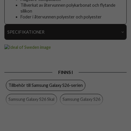
Tillverkat av återvunnen polykarbonat och flytande
silikon
Foder i återvunnen polyester och polyester
SPECIFIKATIONER
Artikelnummer
116188
Passar till
Samsung Galaxy S26
Produkttyp
Skal
FINNS I
Egenskaper
MagSafe-kompatibel
Tillbehör till Samsung Galaxy S26-serien
Färg
Brun
Material
Silikon
Samsung Galaxy S26 Skal
Samsung Galaxy S26
Varumärke
Ideal of Sweden
Ideal of Sweden
Skal
Tillverkarens art nr
IDSICMS-S26PR-562
EAN
7340225455258