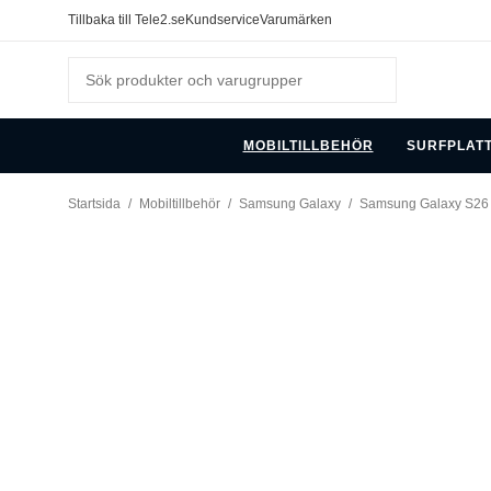
Tillbaka till Tele2.se
Kundservice
Varumärken
MOBILTILLBEHÖR
SURFPLAT
Startsida
/
Mobiltillbehör
/
Samsung Galaxy
/
Samsung Galaxy S26 