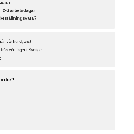
svara
m 2-6 arbetsdagar
beställningsvara?
från vår kundtjänst
från vårt lager i Sverige
k
 order?