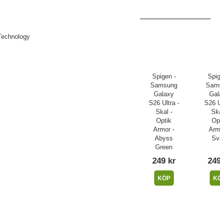
Technology
Spigen -
Spig
Samsung
Sam
Galaxy
Gal
S26 Ultra -
S26 U
Skal -
Ska
Optik
Op
Armor -
Arm
Abyss
Sv
Green
249 kr
249
KÖP
K