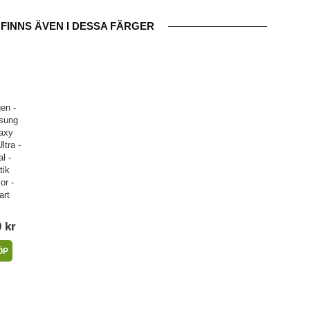
FINNS ÄVEN I DESSA FÄRGER
en -
sung
axy
ltra -
l -
tik
or -
art
 kr
ÖP