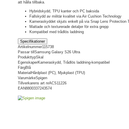
att hålla tillbaka.
Hybridskydd, TPU kanter och PC baksida
Fallskydd av militär kvalitet via Air Cushion Technology
Kameraskyddet skjuts enkelt på via Snap Lens Protection 
Mattade och texturerade detaljer för extra grepp
Kompatibel med trådlös laddning
Specifikationer
Artikelnummer
115738
Passar till
Samsung Galaxy S26 Ultra
Produkttyp
Skal
Egenskaper
Kameraskydd, Trådlös laddning-kompatibel
Färg
Blå
Material
Hårdplast (PC), Mjukplast (TPU)
Varumärke
Spigen
Tillverkarens art nr
ACS11226
EAN
8800337243574