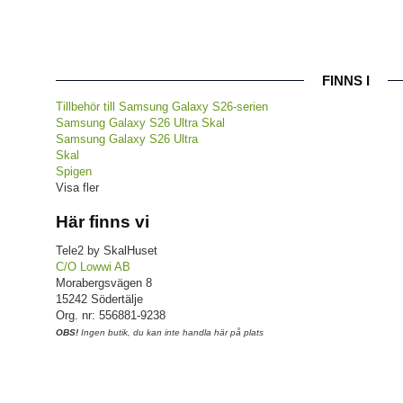
FINNS I
Tillbehör till Samsung Galaxy S26-serien
Samsung Galaxy S26 Ultra Skal
Samsung Galaxy S26 Ultra
Skal
Spigen
Visa fler
Här finns vi
Tele2 by SkalHuset
C/O Lowwi AB
Morabergsvägen 8
15242 Södertälje
Org. nr: 556881-9238
OBS!
Ingen butik, du kan inte handla här på plats