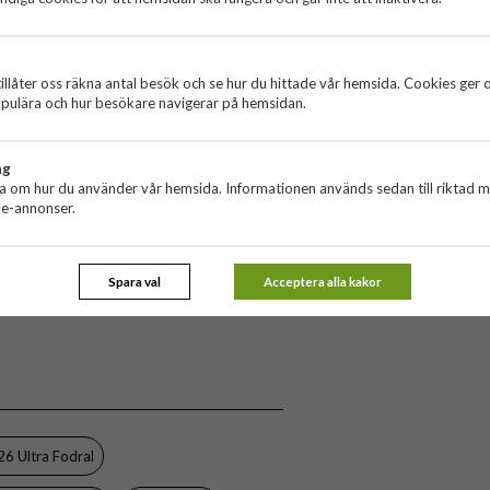
klare och bekvämare
mation från obehörig skanning
ndsfree-visning
d
illåter oss räkna antal besök och se hur du hittade vår hemsida. Cookies ger 
pulära och hur besökare navigerar på hemsidan.
ng
111914
ta om hur du använder vår hemsida. Informationen används sedan till riktad 
ne-annonser.
Samsung Galaxy S26 Ultra
Fodral
Kortfack, RFID-skydd, Stativfunktion
Spara val
Acceptera alla kakor
Brun
Konstläder, Mjukplast (TPU)
CaseMe
6 Ultra Fodral