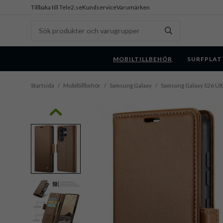
Tillbaka till Tele2.se
Kundservice
Varumärken
MOBILTILLBEHÖR
SURFPLAT
Startsida
/
Mobiltillbehör
/
Samsung Galaxy
/
Samsung Galaxy S26 Ult