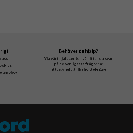
rigt
Behöver du hjälp?
 oss
Via vårt hjälpcenter så hittar du svar
på de vanligaste frågorna:
ookies
https://help.tillbehor.tele2.se
tetspolicy