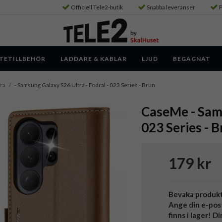
Officiell Tele2-butik
Snabba leveranser
P
TETILLBEHÖR
LADDARE & KABLAR
LJUD
BEGAGNAT
ra
/
- Samsung Galaxy S26 Ultra - Fodral - 023 Series - Brun
CaseMe - Sams
023 Series - 
179 kr
Bevaka produk
Ange din e-pos
finns i lager! D