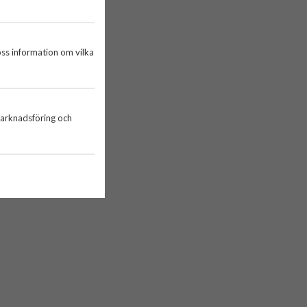
oss information om vilka
marknadsföring och