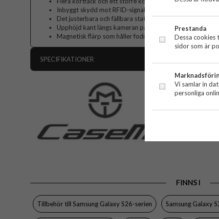
Flera kortfack och ett större kontantfack gör ditt liv en
Inbyggt skydd mot RFID-signaler, skydda personlig infor
Det justerbara och fällbara stativet möjliggör bekväm ha
Upphöjd kant längs kameran på baksidan för extra skyd
Prestanda
Magnetisk flärp som håller fodralet stängt
Dessa cookies t
sidor som är po
SPECIFIKATIONER
Marknadsföri
Artikelnummer
Vi samlar in da
personliga onli
Passar till
Produkttyp
Egenskaper
Färg
Material
Varumärke
FINNS I
Tillbehör till Samsung Galaxy S26-serien
Samsung Galaxy S2