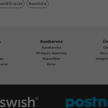
med RFID-skydd
Bruna fodral
a
Kundservice
Öv
Kundservice
Om
r
90 dagars öppet köp
Om c
en
Köpevillkor
Integri
gorier
Retur