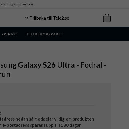
ersonlig kundservice
↪️ Tillbaka till Tele2.se
ÖVRIGT
TILLBEHÖRSPAKET
ung Galaxy S26 Ultra - Fodral -
Brun
t
tadress nedan så meddelar vi dig om produkten
in e-postadress sparas i upp till 180 dagar.