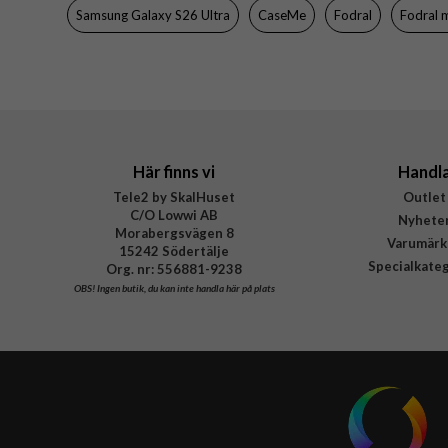
Samsung Galaxy S26 Ultra
CaseMe
Fodral
Fodral 
Här finns vi
Handl
Tele2 by SkalHuset
Outlet
C/O Lowwi AB
Nyhete
Morabergsvägen 8
Varumärk
15242 Södertälje
Specialkate
Org. nr: 556881-9238
OBS!
Ingen butik, du kan inte handla här på plats