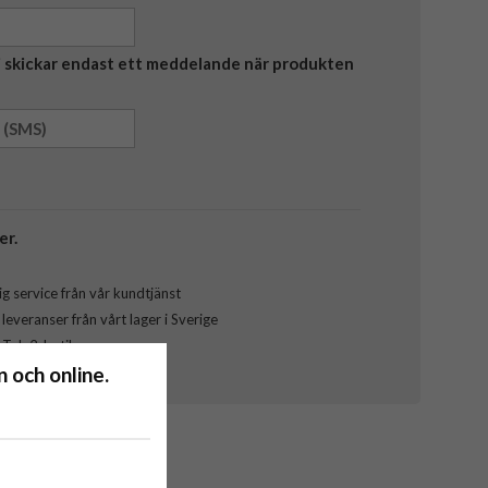
Vi skickar endast ett meddelande när produkten
er.
g service från vår kundtjänst
everanser från vårt lager i Sverige
l Tele2-butik
 och online.