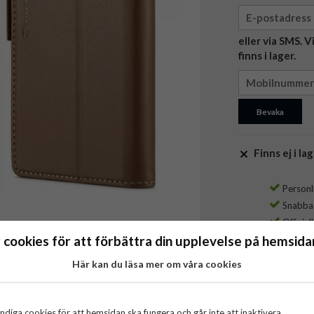
eller via SMS. 
finns i lager.
Bevaka
Finns ej i lag
Personli
Snabba l
Officiel
 cookies för att förbättra din upplevelse på hemsidan
Här kan du läsa mer om våra cookies
diga cookies för att hemsidan ska fungera och går inte att inaktivera.