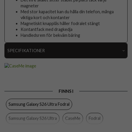
magneter
Med stor kapacitet kan du hålla din telefon, många
viktiga kort och kontanter
Magnetiskt knapplås håller fodralet stängt
Kontantfack med dragkedja
Handledsrem för bekväm bäring
SPECIFIKATIONER
Artikelnummer
117761
Passar till
Samsung Galaxy S26 Ultra
Produkttyp
Fodral
FINNS I
Egenskaper
Dragkedja, Handrem, Kortfack, Löstagbart skal
Samsung Galaxy S26 Ultra Fodral
Färg
Rosa
Material
Konstläder, Mjukplast (TPU)
Samsung Galaxy S26 Ultra
CaseMe
Fodral
Varumärke
CaseMe