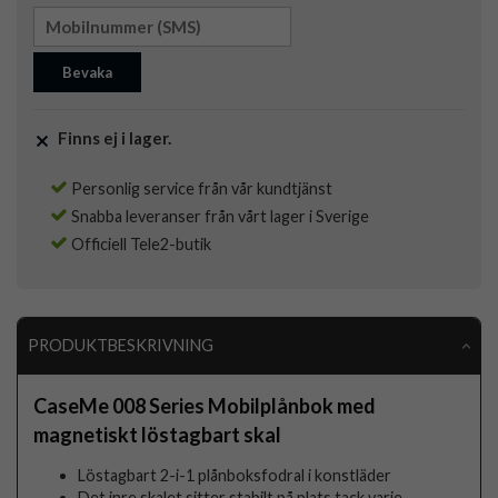
Bevaka
Finns ej i lager.
Personlig service från vår kundtjänst
Snabba leveranser från vårt lager i Sverige
Officiell Tele2-butik
PRODUKTBESKRIVNING
CaseMe 008 Series Mobilplånbok med
magnetiskt löstagbart skal
Löstagbart 2-i-1 plånboksfodral i konstläder
Det inre skalet sitter stabilt på plats tack varje