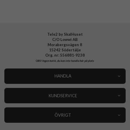
Tele2 by SkalHuset
C/O Lowwi AB
Morabergsvägen 8
15242 Södertälje
Org. nr: 556881-9238
OBS!
Ingen butik, du kan inte handla här på plats
HANDLA
Outlet
Nyheter
KUNDSERVICE
Varumärken
Kundservice
Specialkategorier
90 dagars öppet köp
ÖVRIGT
Köpevillkor
Om oss
Retur