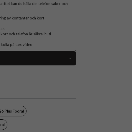
acitet kan du hålla din telefon säker och
ring av kontanter och kort
ras
kort och telefon är säkra inuti
 kolla på t.ex video
111956
Samsung Galaxy S26 Plus
Fodral
kedja, Handrem, Kortfack, Stativfunktion
Röd
6 Plus Fodral
Konstläder, Mjukplast (TPU)
ral
CaseMe