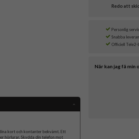
Redo att ski
Personlig servi
Snabba leverans
Officiell Tele2-
När kan jag få min 
dina kort och kontanter bekvämt. Ett
ler hörlurar. Skydda din telefon mot