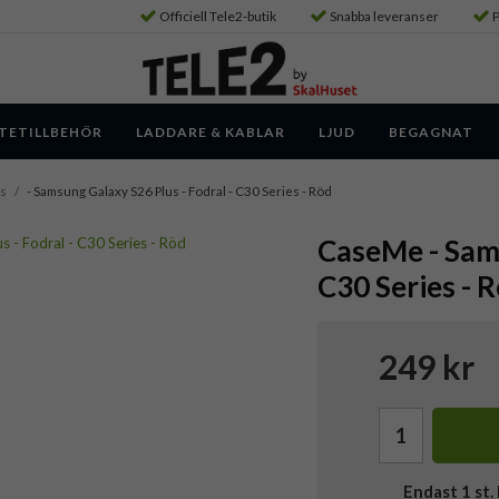
Officiell Tele2-butik
Snabba leveranser
P
TETILLBEHÖR
LADDARE & KABLAR
LJUD
BEGAGNAT
us
/
- Samsung Galaxy S26 Plus - Fodral - C30 Series - Röd
CaseMe - Sams
C30 Series - 
249 kr
Endast
1
st. 