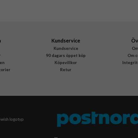
a
Kundservice
Öv
Kundservice
Om
r
90 dagars öppet köp
Om c
en
Köpevillkor
Integri
gorier
Retur