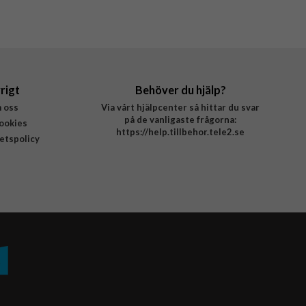
rigt
Behöver du hjälp?
 oss
Via vårt hjälpcenter så hittar du svar
på de vanligaste frågorna:
ookies
https://help.tillbehor.tele2.se
tetspolicy