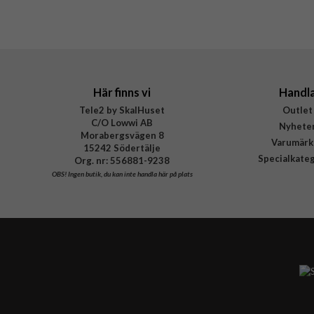
Här finns vi
Handl
Tele2 by SkalHuset
Outlet
C/O Lowwi AB
Nyhete
Morabergsvägen 8
Varumärk
15242 Södertälje
Specialkate
Org. nr: 556881-9238
OBS!
Ingen butik, du kan inte handla här på plats