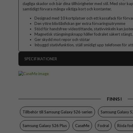
dagliga skador och bär dina tillhörigheter med stil. Med stor kap
samtidigt förvara många viktiga kort och kontanter.
Designad med 10 kortplatser och ett kassafack för förva
Den yttre blixtlåsfickan ger extra förvaringsutrymme
Stöd för handsfree-videotittande, stativvinkeln kan juste
Magnetisk stängningsknapp håller fodralet säkert stängt, 
Ger skydd mot repor och stötar
Inbyggd stativfunktion, ställ smidigt upp telefonen för att
SPECIFIKATIONER
Artikelnummer
Passar till
Produkttyp
FINNS I
Egenskaper
Drag
Färg
Tillbehör till Samsung Galaxy S26-serien
Samsung Galaxy S2
Material
Samsung Galaxy S26 Plus
CaseMe
Fodral
Röda fod
Varumärke