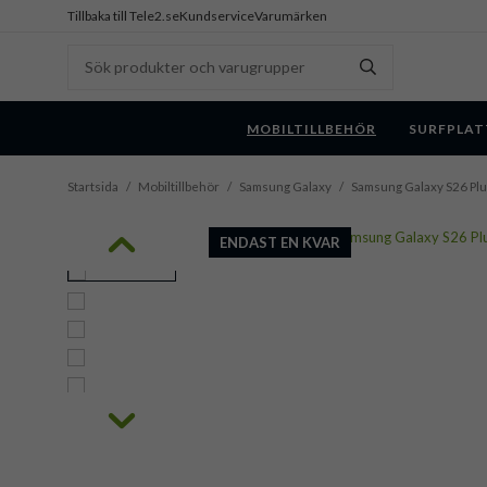
Tillbaka till Tele2.se
Kundservice
Varumärken
MOBILTILLBEHÖR
SURFPLAT
Startsida
/
Mobiltillbehör
/
Samsung Galaxy
/
Samsung Galaxy S26 Pl
ENDAST EN KVAR