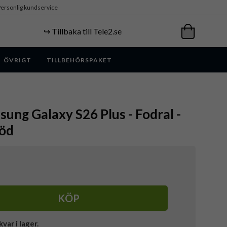
ersonlig kundservice
↪️ Tillbaka till Tele2.se
ÖVRIGT
TILLBEHÖRSPAKET
ung Galaxy S26 Plus - Fodral -
Röd
KÖP
kvar i lager.