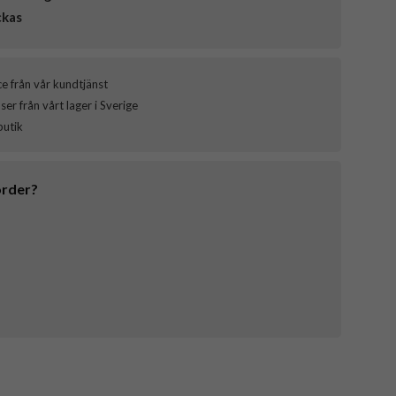
ckas
ce från vår kundtjänst
er från vårt lager i Sverige
butik
order?