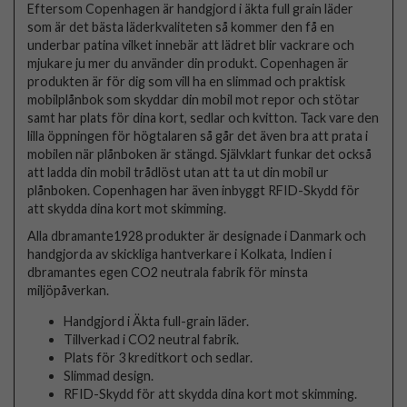
Eftersom Copenhagen är handgjord i äkta full grain läder
som är det bästa läderkvaliteten så kommer den få en
underbar patina vilket innebär att lädret blir vackrare och
mjukare ju mer du använder din produkt. Copenhagen är
produkten är för dig som vill ha en slimmad och praktisk
mobilplånbok som skyddar din mobil mot repor och stötar
samt har plats för dina kort, sedlar och kvitton. Tack vare den
lilla öppningen för högtalaren så går det även bra att prata i
mobilen när plånboken är stängd. Självklart funkar det också
att ladda din mobil trådlöst utan att ta ut din mobil ur
plånboken. Copenhagen har även inbyggt RFID-Skydd för
att skydda dina kort mot skimming.
Alla dbramante1928 produkter är designade i Danmark och
handgjorda av skickliga hantverkare i Kolkata, Indien i
dbramantes egen CO2 neutrala fabrik för minsta
miljöpåverkan.
Handgjord i Äkta full-grain läder.
Tillverkad i CO2 neutral fabrik.
Plats för 3 kreditkort och sedlar.
Slimmad design.
RFID-Skydd för att skydda dina kort mot skimming.