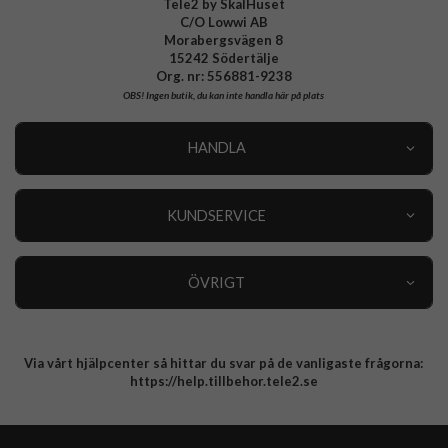
Tele2 by SkalHuset
C/O Lowwi AB
Morabergsvägen 8
15242 Södertälje
Org. nr: 556881-9238
OBS!
Ingen butik, du kan inte handla här på plats
HANDLA
Outlet
Nyheter
KUNDSERVICE
Varumärken
Kundservice
Specialkategorier
90 dagars öppet köp
ÖVRIGT
Köpevillkor
Om oss
Retur
Om cookies
Via vårt hjälpcenter så hittar du svar på de vanligaste frågorna:
Integritetspolicy
https://help.tillbehor.tele2.se