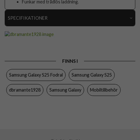
Funkar med trådlös laddning.
SPECIFIKATIONER
Artikelnummer
109389
Passar till
Samsung Galaxy S25
Produkttyp
Fodral
FINNS I
Egenskaper
Kortfack, Stativfunktion, Trådlös laddning-
kompatibel
Samsung Galaxy S25 Fodral
Samsung Galaxy S25
Färg
Svart
dbramante1928
Samsung Galaxy
Mobiltillbehör
Material
Hårdplast (PC), Äkta läder
Varumärke
dbramante1928
Tillverkarens art nr
COSSGTBL6438
EAN
5711428064387