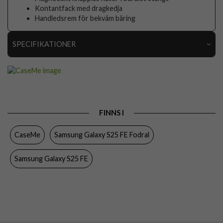
Kontantfack med dragkedja
Handledsrem för bekväm bäring
SPECIFIKATIONER
Artikelnummer
110500
Passar till
Samsung Galaxy S25 FE
Produkttyp
Fodral
FINNS I
Egenskaper
Dragkedja, Handrem, Kortfack, Löstagbart skal
CaseMe
Samsung Galaxy S25 FE Fodral
Färg
Svart
Material
Konstläder, Mjukplast (TPU)
Samsung Galaxy S25 FE
Varumärke
CaseMe