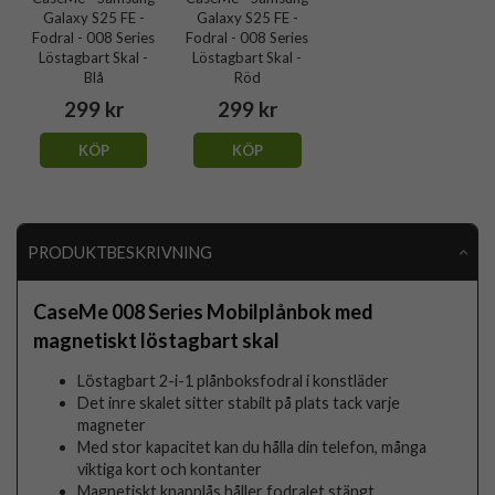
Galaxy S25 FE -
Galaxy S25 FE -
Fodral - 008 Series
Fodral - 008 Series
Löstagbart Skal -
Löstagbart Skal -
Blå
Röd
299 kr
299 kr
KÖP
KÖP
PRODUKTBESKRIVNING
CaseMe 008 Series Mobilplånbok med
magnetiskt löstagbart skal
Löstagbart 2-i-1 plånboksfodral i konstläder
Det inre skalet sitter stabilt på plats tack varje
magneter
Med stor kapacitet kan du hålla din telefon, många
viktiga kort och kontanter
Magnetiskt knapplås håller fodralet stängt