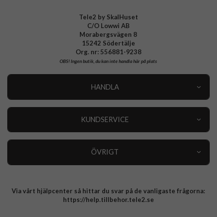
Tele2 by SkalHuset
C/O Lowwi AB
Morabergsvägen 8
15242 Södertälje
Org. nr: 556881-9238
OBS!
Ingen butik, du kan inte handla här på plats
HANDLA
Outlet
Nyheter
KUNDSERVICE
Varumärken
Kundservice
Specialkategorier
90 dagars öppet köp
ÖVRIGT
Köpevillkor
Om oss
Retur
Om cookies
Via vårt hjälpcenter så hittar du svar på de vanligaste frågorna:
Integritetspolicy
https://help.tillbehor.tele2.se