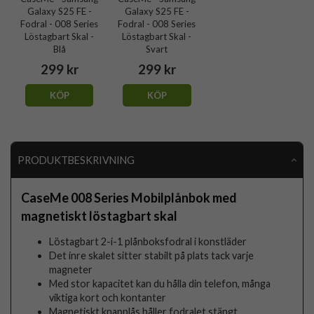
Galaxy S25 FE -
Galaxy S25 FE -
Fodral - 008 Series
Fodral - 008 Series
Löstagbart Skal -
Löstagbart Skal -
Blå
Svart
299 kr
299 kr
KÖP
KÖP
PRODUKTBESKRIVNING
CaseMe 008 Series Mobilplånbok med
magnetiskt löstagbart skal
Löstagbart 2-i-1 plånboksfodral i konstläder
Det inre skalet sitter stabilt på plats tack varje
magneter
Med stor kapacitet kan du hålla din telefon, många
viktiga kort och kontanter
Magnetiskt knapplås håller fodralet stängt