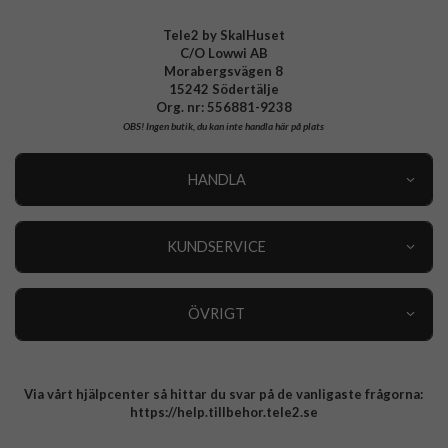
Tele2 by SkalHuset
C/O Lowwi AB
Morabergsvägen 8
15242 Södertälje
Org. nr: 556881-9238
OBS!
Ingen butik, du kan inte handla här på plats
HANDLA
Outlet
Nyheter
KUNDSERVICE
Varumärken
Kundservice
Specialkategorier
90 dagars öppet köp
ÖVRIGT
Köpevillkor
Om oss
Retur
Om cookies
Via vårt hjälpcenter så hittar du svar på de vanligaste frågorna:
Integritetspolicy
https://help.tillbehor.tele2.se