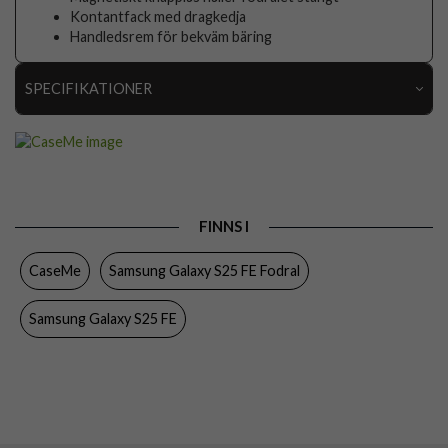
Kontantfack med dragkedja
Handledsrem för bekväm bäring
SPECIFIKATIONER
Artikelnummer
110504
Passar till
Samsung Galaxy S25 FE
Produkttyp
Fodral
FINNS I
Egenskaper
Dragkedja, Handrem, Kortfack, Löstagbart skal
CaseMe
Samsung Galaxy S25 FE Fodral
Färg
Röd
Material
Konstläder, Mjukplast (TPU)
Samsung Galaxy S25 FE
Varumärke
CaseMe