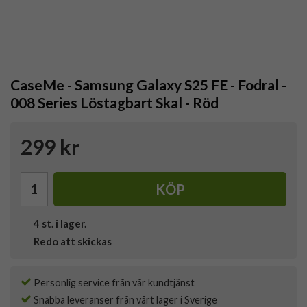
CaseMe - Samsung Galaxy S25 FE - Fodral -
008 Series Löstagbart Skal - Röd
299 kr
KÖP
4
st. i lager.
Redo att skickas
Personlig service från vår kundtjänst
Snabba leveranser från vårt lager i Sverige