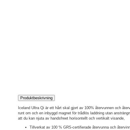
Produktbeskrivning
Iceland Ultra Qi är ett hårt skal gjort av 100% återvunnen och åter
runt om och en inbyggd magnet för trådlös laddning utan ansträngni
att du kan njuta av handsfreet horisontellt och vertikalt visande,
Tillverkat av 100 % GRS-certifierade återvunna och återvinn