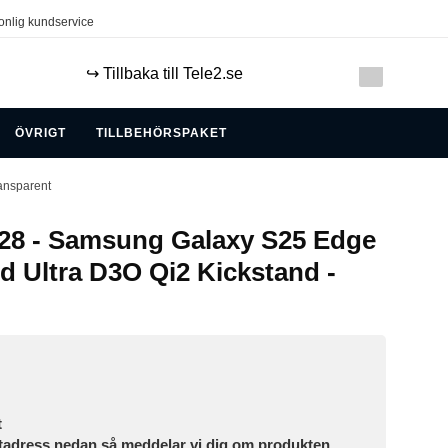
onlig kundservice
↪️ Tillbaka till Tele2.se
ÖVRIGT
TILLBEHÖRSPAKET
ransparent
28 - Samsung Galaxy S25 Edge
and Ultra D3O Qi2 Kickstand -
t
tadress nedan så meddelar vi dig om produkten