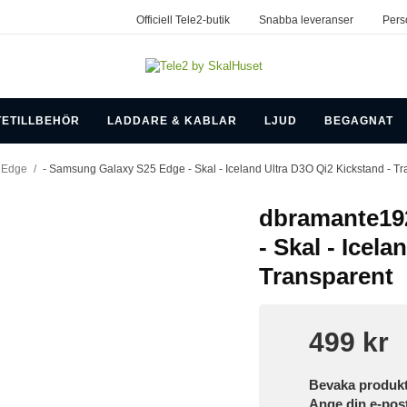
Officiell Tele2-butik
Snabba leveranser
Pers
TETILLBEHÖR
LADDARE & KABLAR
LJUD
BEGAGNAT
 Edge
/
- Samsung Galaxy S25 Edge - Skal - Iceland Ultra D3O Qi2 Kickstand - T
dbramante19
- Skal - Icel
Transparent
499 kr
Bevaka produk
Ange din e-pos