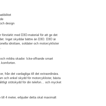
ibilitet
nde
 och design
förstärkt med D3O-material för att ge det
et. Inget skyddar bättre än D3O. D3O är
ella idrottare, soldater och motorcyklister
.
 och mildra skador. Icke-offrande smart
a komforten.
 från det vardagliga till det extraordinära.
äm och enkel skydd för motorcyklister, bästa
litligt stötskydd för din telefon… och mycket
 till 4 meter, erbjuder detta skal maximalt