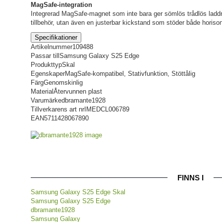
MagSafe-integration
Integrerad MagSafe-magnet som inte bara ger sömlös trådlös laddn
tillbehör, utan även en justerbar kickstand som stöder både horisont
Specifikationer
Artikelnummer
109488
Passar till
Samsung Galaxy S25 Edge
Produkttyp
Skal
Egenskaper
MagSafe-kompatibel, Stativfunktion, Stöttålig
Färg
Genomskinlig
Material
Återvunnen plast
Varumärke
dbramante1928
Tillverkarens art nr
IMEDCL006789
EAN
5711428067890
FINNS I
Samsung Galaxy S25 Edge Skal
Samsung Galaxy S25 Edge
dbramante1928
Samsung Galaxy