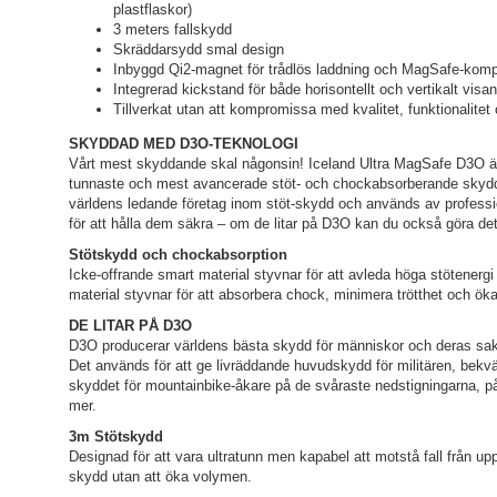
plastflaskor)
3 meters fallskydd
Skräddarsydd smal design
Inbyggd Qi2-magnet för trådlös laddning och MagSafe-kompat
Integrerad kickstand för både horisontellt och vertikalt visa
Tillverkat utan att kompromissa med kvalitet, funktionalitet
SKYDDAD MED D3O-TEKNOLOGI
Vårt mest skyddande skal någonsin! Iceland Ultra MagSafe D3O är 
tunnaste och mest avancerade stöt- och chockabsorberande skydd
världens ledande företag inom stöt-skydd och används av profession
för att hålla dem säkra – om de litar på D3O kan du också göra det
Stötskydd och chockabsorption
Icke-offrande smart material styvnar för att avleda höga stötenergi
material styvnar för att absorbera chock, minimera trötthet och ök
DE LITAR PÅ D3O
D3O producerar världens bästa skydd för människor och deras saker,
Det används för att ge livräddande huvudskydd för militären, bekv
skyddet för mountainbike-åkare på de svåraste nedstigningarna, på
mer.
3m Stötskydd
Designad för att vara ultratunn men kapabel att motstå fall från upp
skydd utan att öka volymen.