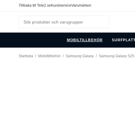
Tillbaka till Tele2.se
Kundservice
Varumärken
MOBILTILLBEHÖR
SURFPLAT
Startsida
/
Mobiltillbehör
/
Samsung Galaxy
/
Samsung Galaxy S25