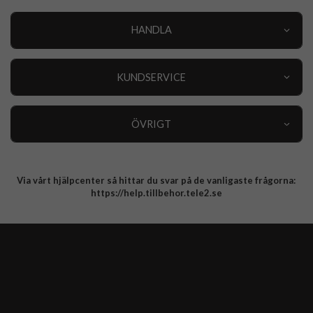
HANDLA
Outlet
Nyheter
KUNDSERVICE
Varumärken
Kundservice
Specialkategorier
90 dagars öppet köp
ÖVRIGT
Köpevillkor
Om oss
Retur
Om cookies
Via vårt hjälpcenter så hittar du svar på de vanligaste frågorna:
Integritetspolicy
https://help.tillbehor.tele2.se