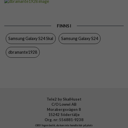
Passar till
Samsung Galaxy S24
Produkttyp
Skal
FINNS I
Egenskaper
Trådlös laddning-kompatibel
Samsung Galaxy S24 Skal
Samsung Galaxy S24
Färg
Genomskinlig
Material
Återvunnen plast
dbramante1928
Varumärke
dbramante1928
Tillverkarens art nr
GLSSCL006012
EAN
5711428060129
Tele2 by SkalHuset
C/O Lowwi AB
Morabergsvägen 8
15242 Södertälje
Org. nr: 556881-9238
OBS!
Ingen butik, du kan inte handla här på plats