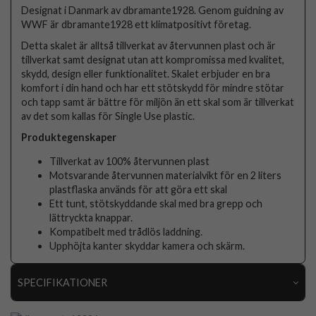
Designat i Danmark av dbramante1928. Genom guidning av
WWF är dbramante1928 ett klimatpositivt företag.
Detta skalet är alltså tillverkat av återvunnen plast och är
tillverkat samt designat utan att kompromissa med kvalitet,
skydd, design eller funktionalitet. Skalet erbjuder en bra
komfort i din hand och har ett stötskydd för mindre stötar
och tapp samt är bättre för miljön än ett skal som är tillverkat
av det som kallas för Single Use plastic.
Produktegenskaper
Tillverkat av 100% återvunnen plast
Motsvarande återvunnen materialvikt för en 2 liters
plastflaska används för att göra ett skal
Ett tunt, stötskyddande skal med bra grepp och
lättryckta knappar.
Kompatibelt med trådlös laddning.
Upphöjta kanter skyddar kamera och skärm.
SPECIFIKATIONER
Artikelnummer
96948