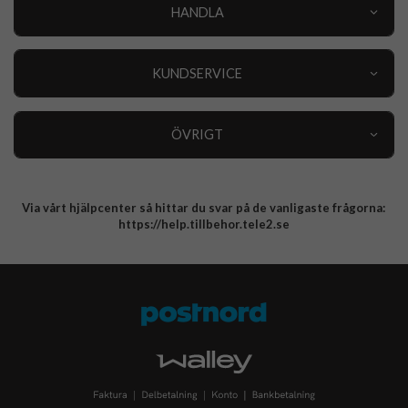
HANDLA
Outlet
Nyheter
KUNDSERVICE
Varumärken
Kundservice
Specialkategorier
90 dagars öppet köp
ÖVRIGT
Köpevillkor
Om oss
Retur
Om cookies
Via vårt hjälpcenter så hittar du svar på de vanligaste frågorna:
Integritetspolicy
https://help.tillbehor.tele2.se