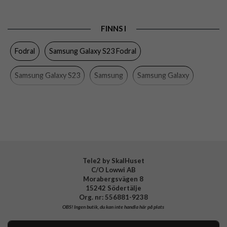
Produkttyp
Fodral
FINNS I
Egenskaper
Kortfack, Sov/Vakna funktion
Fodral
Samsung Galaxy S23 Fodral
Färg
Svart
Material
Plast
Samsung Galaxy S23
Samsung
Samsung Galaxy
Varumärke
Samsung
Mobiltillbehör
Tillverkarens art nr
EF-ZS911CBEGWW
EAN
8806094772623
Tele2 by SkalHuset
C/O Lowwi AB
Morabergsvägen 8
15242 Södertälje
Org. nr: 556881-9238
OBS!
Ingen butik, du kan inte handla här på plats