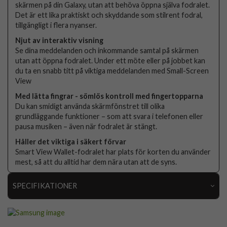
skärmen på din Galaxy, utan att behöva öppna själva fodralet.
Det är ett lika praktiskt och skyddande som stilrent fodral,
tillgängligt i flera nyanser.
Njut av interaktiv visning
Se dina meddelanden och inkommande samtal på skärmen
utan att öppna fodralet. Under ett möte eller på jobbet kan
du ta en snabb titt på viktiga meddelanden med Small-Screen
View
Med lätta fingrar - sömlös kontroll med fingertopparna
Du kan smidigt använda skärmfönstret till olika
grundläggande funktioner – som att svara i telefonen eller
pausa musiken – även när fodralet är stängt.
Håller det viktiga i säkert förvar
Smart View Wallet-fodralet har plats för korten du använder
mest, så att du alltid har dem nära utan att de syns.
SPECIFIKATIONER
Artikelnummer
82708
Passar till
Samsung Galaxy S23