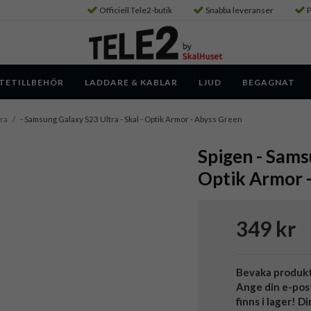
Officiell Tele2-butik
Snabba leveranser
P
TETILLBEHÖR
LADDARE & KABLAR
LJUD
BEGAGNAT
ra
/
- Samsung Galaxy S23 Ultra - Skal - Optik Armor - Abyss Green
Spigen - Sams
Optik Armor 
349 kr
Bevaka produk
Ange din e-pos
finns i lager! D