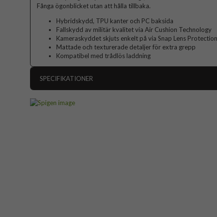
Fånga ögonblicket utan att hålla tillbaka.
Hybridskydd, TPU kanter och PC baksida
Fallskydd av militär kvalitet via Air Cushion Technology
Kameraskyddet skjuts enkelt på via Snap Lens Protectio
Mattade och texturerade detaljer för extra grepp
Kompatibel med trådlös laddning
SPECIFIKATIONER
Artikelnummer
Passar till
Produkttyp
Egenskaper
Ka
Färg
Material
Varumärke
Tillverkarens art nr