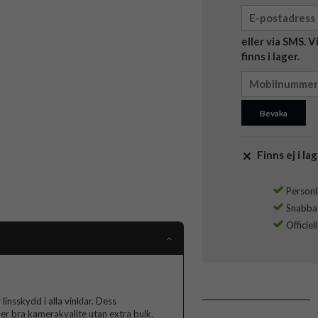
eller via SMS. 
finns i lager.
Bevaka
Finns ej i lag
Personli
Snabba l
Officiel
insskydd i alla vinklar. Dess
ler bra kamerakvalite utan extra bulk.