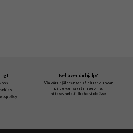
rigt
Behöver du hjälp?
 oss
Via vårt hjälpcenter så hittar du svar
på de vanligaste frågorna:
ookies
https://help.tillbehor.tele2.se
tetspolicy