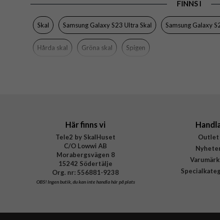
FINNS I
EAN
Skal
Samsung Galaxy S23 Ultra Skal
Samsung Galaxy S2
Hårda skal
Gröna skal
Spigen
Här finns vi
Handl
Tele2 by SkalHuset
Outlet
C/O Lowwi AB
Nyhete
Morabergsvägen 8
Varumärk
15242 Södertälje
Specialkate
Org. nr: 556881-9238
OBS!
Ingen butik, du kan inte handla här på plats