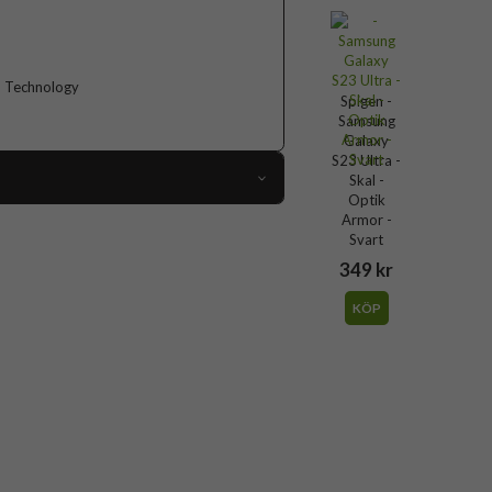
n Technology
Spigen -
Samsung
Galaxy
S23 Ultra -
Skal -
Optik
Armor -
85664
Svart
Samsung Galaxy S23 Ultra
349 kr
Skal
KÖP
meraskydd, Trådlös laddning-kompatibel
Grön
Hårdplast (PC), Mjukplast (TPU)
Spigen
ACS06081