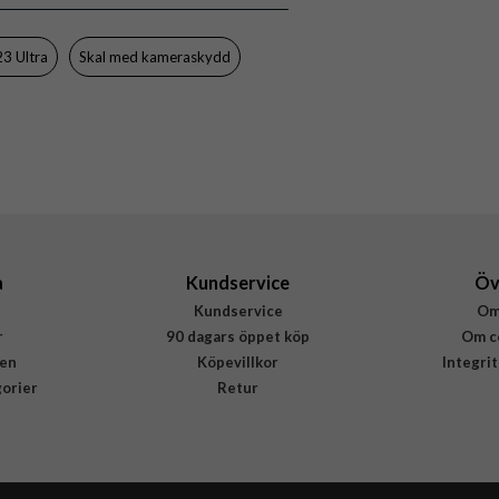
8809896744263
3 Ultra
Skal med kameraskydd
a
Kundservice
Öv
Kundservice
Om
r
90 dagars öppet köp
Om c
en
Köpevillkor
Integri
gorier
Retur