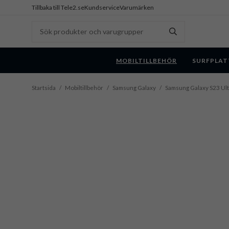
Tillbaka till Tele2.se
Kundservice
Varumärken
MOBILTILLBEHÖR
SURFPLAT
Startsida
/
Mobiltillbehör
/
Samsung Galaxy
/
Samsung Galaxy S23 Ult