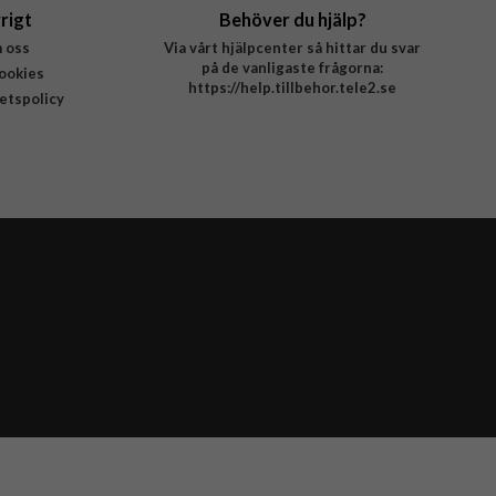
rigt
Behöver du hjälp?
 oss
Via vårt hjälpcenter så hittar du svar
på de vanligaste frågorna:
ookies
https://help.tillbehor.tele2.se
tetspolicy