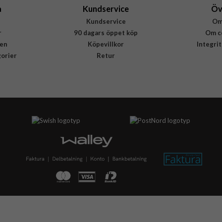
a
Kundservice
Öv
Kundservice
Om
r
90 dagars öppet köp
Om c
en
Köpevillkor
Integri
gorier
Retur