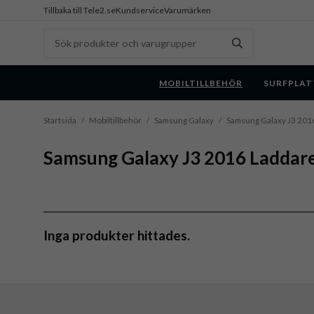
Tillbaka till Tele2.se
Kundservice
Varumärken
MOBILTILLBEHÖR
SURFPLAT
Startsida
/
Mobiltillbehör
/
Samsung Galaxy
/
Samsung Galaxy J3 201
Samsung Galaxy J3 2016 Laddare
Inga produkter hittades.