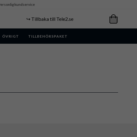
ersonlig kundservice
↪️ Tillbaka till Tele2.se
ÖVRIGT
TILLBEHÖRSPAKET