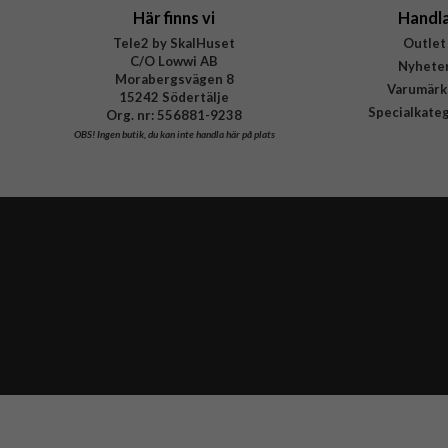
Här finns vi
Handl
Tele2 by SkalHuset
Outlet
C/O Lowwi AB
Nyhete
Morabergsvägen 8
Varumärk
15242 Södertälje
Specialkate
Org. nr: 556881-9238
OBS!
Ingen butik, du kan inte handla här på plats