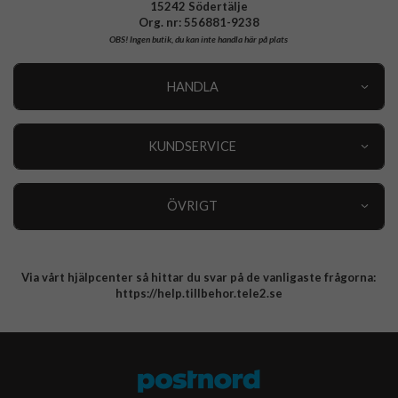
15242 Södertälje
Org. nr: 556881-9238
OBS!
Ingen butik, du kan inte handla här på plats
HANDLA
Outlet
Nyheter
KUNDSERVICE
Varumärken
Kundservice
Specialkategorier
90 dagars öppet köp
ÖVRIGT
Köpevillkor
Om oss
Retur
Om cookies
Via vårt hjälpcenter så hittar du svar på de vanligaste frågorna:
Integritetspolicy
https://help.tillbehor.tele2.se