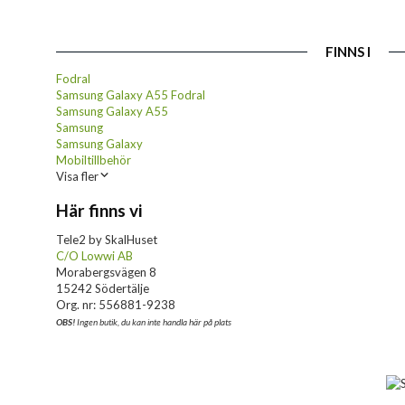
FINNS I
Fodral
Samsung Galaxy A55 Fodral
Samsung Galaxy A55
Samsung
Samsung Galaxy
Mobiltillbehör
Visa fler
Här finns vi
Tele2 by SkalHuset
C/O Lowwi AB
Morabergsvägen 8
15242 Södertälje
Org. nr: 556881-9238
OBS!
Ingen butik, du kan inte handla här på plats