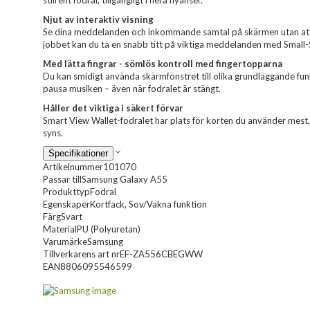
stilrent fodral, tillgängligt i flera nyanser.
Njut av interaktiv visning
Se dina meddelanden och inkommande samtal på skärmen utan att 
jobbet kan du ta en snabb titt på viktiga meddelanden med Small
Med lätta fingrar - sömlös kontroll med fingertopparna
Du kan smidigt använda skärmfönstret till olika grundläggande funk
pausa musiken – även när fodralet är stängt.
Håller det viktiga i säkert förvar
Smart View Wallet-fodralet har plats för korten du använder mest, 
syns.
Specifikationer
Artikelnummer
101070
Passar till
Samsung Galaxy A55
Produkttyp
Fodral
Egenskaper
Kortfack, Sov/Vakna funktion
Färg
Svart
Material
PU (Polyuretan)
Varumärke
Samsung
Tillverkarens art nr
EF-ZA556CBEGWW
EAN
8806095546599