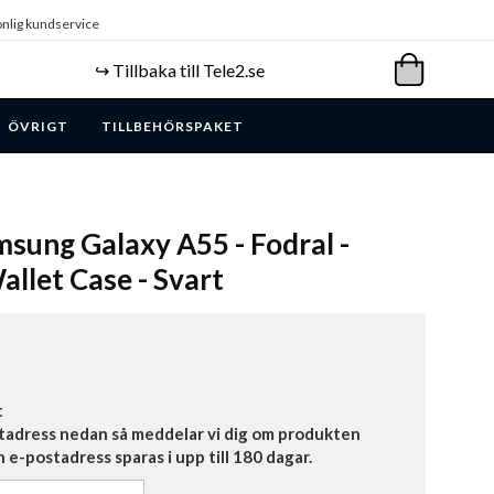
nlig kundservice
↪️ Tillbaka till Tele2.se
ÖVRIGT
TILLBEHÖRSPAKET
sung Galaxy A55 - Fodral -
llet Case - Svart
t
tadress nedan så meddelar vi dig om produkten
in e-postadress sparas i upp till 180 dagar.