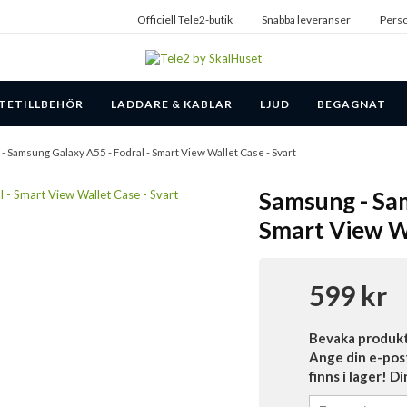
Officiell Tele2-butik
Snabba leveranser
Perso
TETILLBEHÖR
LADDARE & KABLAR
LJUD
BEGAGNAT
- Samsung Galaxy A55 - Fodral - Smart View Wallet Case - Svart
Samsung - Sam
Smart View Wa
599 kr
Bevaka produk
Ange din e-pos
finns i lager! D