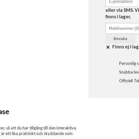
eller via SMS. 
finns i lager.
Bevaka
Finns ej i lag
Personlig s
Snabba leve
Officiell T
ase
 så att du har tillgång till den interaktiva
 är ett lika praktiskt och skyddande som