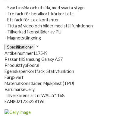
- Svart insida och utsida, med svarta stygn
- Tre fack för betalkort, körkort etc.
- Ett fack för t.ex. kontanter
- Titta på video och bilder med ställfunktionen
- Tillverkad i konstläder av PU
- Magnetstängning
Specifikationer
Artikelnummer
117549
Passar till
Samsung Galaxy A37
Produkttyp
Fodral
Egenskaper
Kortfack, Stativfunktion
Färg
Svart
Material
Konstläder, Mjukplast (TPU)
Varumärke
Celly
Tillverkarens art nr
WALLY1168
EAN
8021735228196