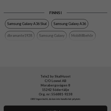
Produkttyp
Skal
FINNS I
Egenskaper
Greppvänlig
Samsung Galaxy A36 Skal
Samsung Galaxy A36
Färg
Svart
Material
Silikon
dbramante1928
Samsung Galaxy
Mobiltillbehör
Varumärke
dbramante1928
Tillverkarens art nr
CR36NIBL6570
EAN
5711428065704
Tele2 by SkalHuset
C/O Lowwi AB
Morabergsvägen 8
15242 Södertälje
Org. nr: 556881-9238
OBS!
Ingen butik, du kan inte handla här på plats