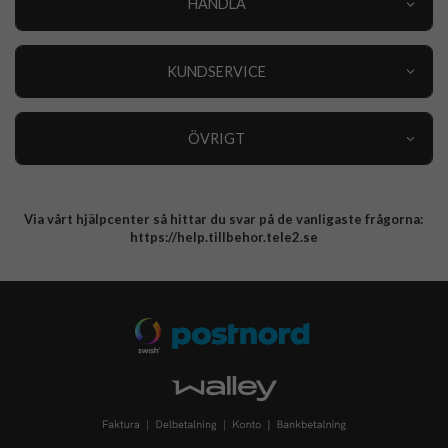
HANDLA
Outlet
Nyheter
KUNDSERVICE
Varumärken
Kundservice
Specialkategorier
90 dagars öppet köp
ÖVRIGT
Köpevillkor
Om oss
Retur
Om cookies
Via vårt hjälpcenter så hittar du svar på de vanligaste frågorna:
Integritetspolicy
https://help.tillbehor.tele2.se