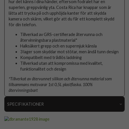
hur det känns i dina händer, eftersom fodralet har en
superlen, greppvänlig yta. Costa Rica har knappar som är
lätta att trycka på och upphöjda kanter för att skydda
kamera och skärm, vilket gör att du får ett komplett skydd
för din telefon.
Tillverkad av GRS-certifierade återvunna och
återvinningsbara plastmaterial*
Halksäkert grepp och en supermjuk känsla
3 lager som skyddar mot stötar, men ändå tunn design
Kompatibelt med trådlös laddning
Tillverkad utan att kompromissa med kvalitet,
funktionalitet och design
*Tillverkat av återvunnet silikon och återvunna material som
tillsammans motsvarar 1st 0,5L plastflaska. 100%
återvinningsbart
SPECIFIKATIONER
Artikelnummer
109429
Passar till
Samsung Galaxy A36