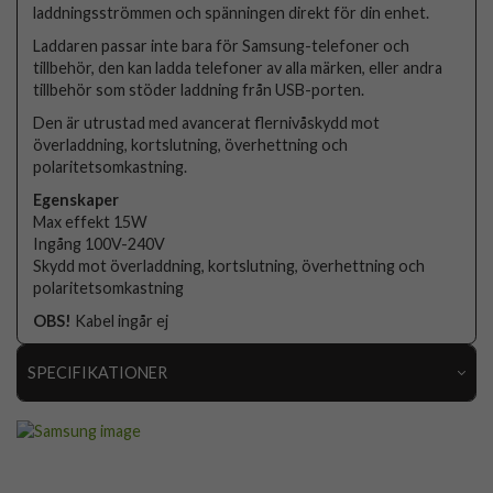
laddningsströmmen och spänningen direkt för din enhet.
Laddaren passar inte bara för Samsung-telefoner och
tillbehör, den kan ladda telefoner av alla märken, eller andra
tillbehör som stöder laddning från USB-porten.
Den är utrustad med avancerat flernivåskydd mot
överladdning, kortslutning, överhettning och
polaritetsomkastning.
Egenskaper
Max effekt 15W
Ingång 100V-240V
Skydd mot överladdning, kortslutning, överhettning och
polaritetsomkastning
OBS!
Kabel ingår ej
SPECIFIKATIONER
Artikelnummer
81853
Produkttyp
Laddare