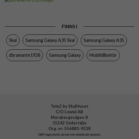
Passar till
Samsung Galaxy A35
Produkttyp
Skal
FINNS I
Egenskaper
Slimmad
Skal
Samsung Galaxy A35 Skal
Samsung Galaxy A35
Färg
Svart
Material
Återvunnen plast
dbramante1928
Samsung Galaxy
Mobiltillbehör
Varumärke
dbramante1928
Tillverkarens art nr
GL35NIBL6179
EAN
5711428061799
Tele2 by SkalHuset
C/O Lowwi AB
Morabergsvägen 8
15242 Södertälje
Org. nr: 556881-9238
OBS!
Ingen butik, du kan inte handla här på plats