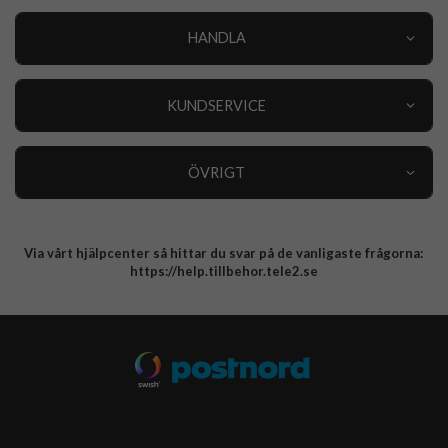
HANDLA
Outlet
Nyheter
KUNDSERVICE
Varumärken
Kundservice
Specialkategorier
90 dagars öppet köp
ÖVRIGT
Köpevillkor
Om oss
Retur
Om cookies
Via vårt hjälpcenter så hittar du svar på de vanligaste frågorna:
Integritetspolicy
https://help.tillbehor.tele2.se