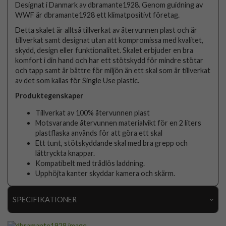
Designat i Danmark av dbramante1928. Genom guidning av
WWF är dbramante1928 ett klimatpositivt företag.
Detta skalet är alltså tillverkat av återvunnen plast och är
tillverkat samt designat utan att kompromissa med kvalitet,
skydd, design eller funktionalitet. Skalet erbjuder en bra
komfort i din hand och har ett stötskydd för mindre stötar
och tapp samt är bättre för miljön än ett skal som är tillverkat
av det som kallas för Single Use plastic.
Produktegenskaper
Tillverkat av 100% återvunnen plast
Motsvarande återvunnen materialvikt för en 2 liters
plastflaska används för att göra ett skal
Ett tunt, stötskyddande skal med bra grepp och
lättryckta knappar.
Kompatibelt med trådlös laddning.
Upphöjta kanter skyddar kamera och skärm.
SPECIFIKATIONER
Artikelnummer
100585