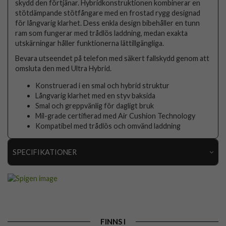
skydd den förtjänar. Hybridkonstruktionen kombinerar en
stötdämpande stötfångare med en frostad rygg designad
för långvarig klarhet. Dess enkla design bibehåller en tunn
ram som fungerar med trådlös laddning, medan exakta
utskärningar håller funktionerna lättillgängliga.
Bevara utseendet på telefon med säkert fallskydd genom att
omsluta den med Ultra Hybrid.
Konstruerad i en smal och hybrid struktur
Långvarig klarhet med en styv baksida
Smal och greppvänlig för dagligt bruk
Mil-grade certifierad med Air Cushion Technology
Kompatibel med trådlös och omvänd laddning
SPECIFIKATIONER
Artikelnummer
104068
Passar till
Samsung Galaxy A16
Produkttyp
Skal
FINNS I