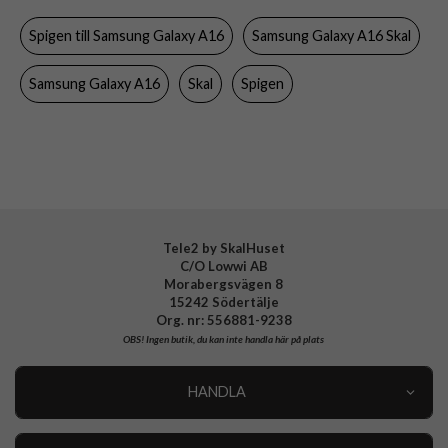
Egenskaper
Greppvänlig
Spigen till Samsung Galaxy A16
Samsung Galaxy A16 Skal
Färg
Genomskinlig
Material
Hårdplast (PC), Mjukplast (TPU)
Samsung Galaxy A16
Skal
Spigen
Varumärke
Spigen
Tillverkarens art nr
ACS08890
EAN
8809971237208
Tele2 by SkalHuset
C/O Lowwi AB
Morabergsvägen 8
15242 Södertälje
Org. nr: 556881-9238
OBS!
Ingen butik, du kan inte handla här på plats
HANDLA
Outlet