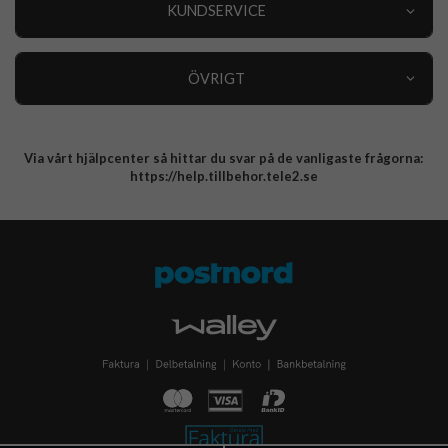
Nyheter
KUNDSERVICE
Varumärken
Kundservice
Specialkategorier
90 dagars öppet köp
ÖVRIGT
Köpevillkor
Om oss
Retur
Om cookies
Via vårt hjälpcenter så hittar du svar på de vanligaste frågorna:
Integritetspolicy
https://help.tillbehor.tele2.se