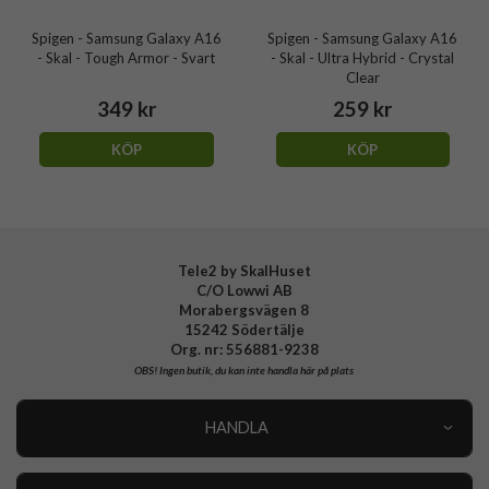
Spigen - Samsung Galaxy A16
Spigen - Samsung Galaxy A16
- Skal - Tough Armor - Svart
- Skal - Ultra Hybrid - Crystal
Clear
349 kr
259 kr
KÖP
KÖP
Tele2 by SkalHuset
C/O Lowwi AB
Morabergsvägen 8
15242 Södertälje
Org. nr: 556881-9238
OBS!
Ingen butik, du kan inte handla här på plats
HANDLA
Outlet