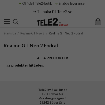
Officiell Tele2-butik
Snabba leveranser
↪️ Tillbaka till Tele2.se
Startsida
/
Realme GT Neo 2
/
Realme GT Neo 2 Fodral
Realme GT Neo 2 Fodral
ALLA PRODUKTER
Inga produkter hittades.
Tele2 by SkalHuset
C/O Lowwi AB
Morabergsvägen 8
15242 Södertälje