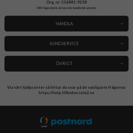
Org. nr: 556881-9238
OBS!
Ingen butik, du kan inte handla här på plats
HANDLA
Outlet
Nyheter
KUNDSERVICE
Varumärken
Kundservice
Specialkategorier
90 dagars öppet köp
ÖVRIGT
Köpevillkor
Om oss
Retur
Om cookies
Via vårt hjälpcenter så hittar du svar på de vanligaste frågorna:
Integritetspolicy
https://help.tillbehor.tele2.se