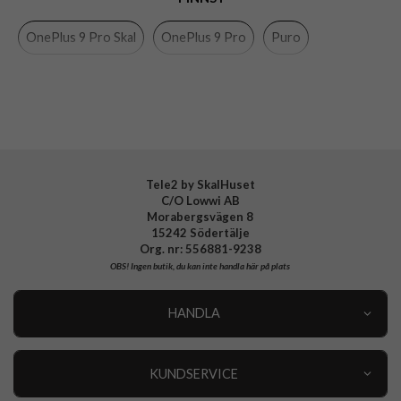
Egenskaper
Trådlös laddning-kompatibel
OnePlus 9 Pro Skal
OnePlus 9 Pro
Puro
Färg
Genomskinlig
Material
Mjukplast (TPU)
Varumärke
Puro
Tillverkarens art nr
OP9P03NUDETR
EAN
8033830302220
Tele2 by SkalHuset
C/O Lowwi AB
Morabergsvägen 8
15242 Södertälje
Org. nr: 556881-9238
OBS!
Ingen butik, du kan inte handla här på plats
HANDLA
Outlet
Nyheter
KUNDSERVICE
Varumärken