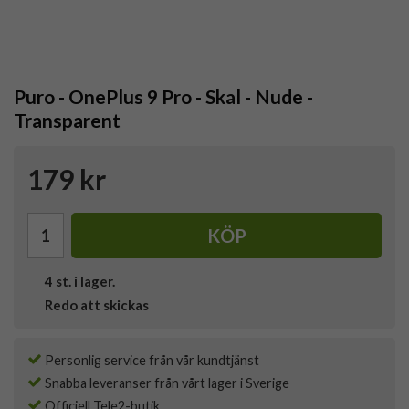
Puro - OnePlus 9 Pro - Skal - Nude -
Transparent
179 kr
KÖP
4
st. i lager.
Redo att skickas
Personlig service från vår kundtjänst
Snabba leveranser från vårt lager i Sverige
Officiell Tele2-butik