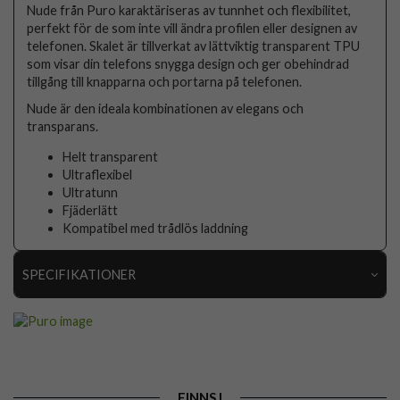
Nude från Puro karaktäriseras av tunnhet och flexibilitet,
perfekt för de som inte vill ändra profilen eller designen av
telefonen. Skalet är tillverkat av lättviktig transparent TPU
som visar din telefons snygga design och ger obehindrad
tillgång till knapparna och portarna på telefonen.
Nude är den ideala kombinationen av elegans och
transparans.
Helt transparent
Ultraflexibel
Ultratunn
Fjäderlätt
Kompatibel med trådlös laddning
SPECIFIKATIONER
Artikelnummer
60606
Passar till
OnePlus 9 Pro
Produkttyp
Skal
FINNS I