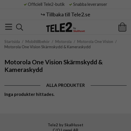
Officiell Tele2-butik
Snabba leveranser
↪️ Tillbaka till Tele2.se
Startsida
/
Mobiltillbehör
/
Motorola
/
Motorola One Vision
/
Motorola One Vision Skärmskydd & Kameraskydd
Motorola One Vision Skärmskydd &
Kameraskydd
ALLA PRODUKTER
Inga produkter hittades.
Tele2 by SkalHuset
C/O Lowwi AB