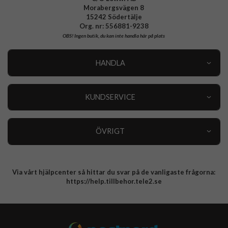
Morabergsvägen 8
15242 Södertälje
Org. nr: 556881-9238
OBS!
Ingen butik, du kan inte handla här på plats
HANDLA
Outlet
Nyheter
KUNDSERVICE
Varumärken
Kundservice
Specialkategorier
90 dagars öppet köp
ÖVRIGT
Köpevillkor
Om oss
Retur
Om cookies
Via vårt hjälpcenter så hittar du svar på de vanligaste frågorna:
Integritetspolicy
https://help.tillbehor.tele2.se