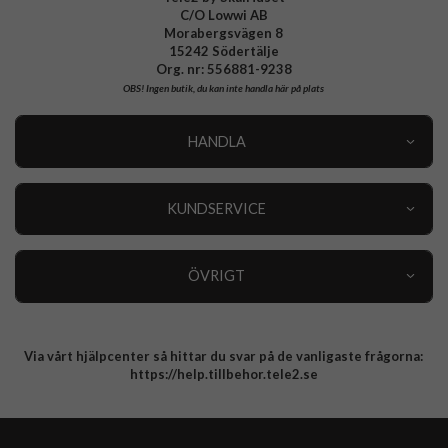
C/O Lowwi AB
Morabergsvägen 8
15242 Södertälje
Org. nr: 556881-9238
OBS!
Ingen butik, du kan inte handla här på plats
HANDLA
Outlet
Nyheter
KUNDSERVICE
Varumärken
Kundservice
Specialkategorier
90 dagars öppet köp
ÖVRIGT
Köpevillkor
Om oss
Retur
Om cookies
Via vårt hjälpcenter så hittar du svar på de vanligaste frågorna:
Integritetspolicy
https://help.tillbehor.tele2.se