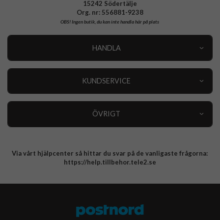
15242 Södertälje
Org. nr: 556881-9238
OBS!
Ingen butik, du kan inte handla här på plats
HANDLA
Outlet
Nyheter
KUNDSERVICE
Varumärken
Kundservice
Specialkategorier
90 dagars öppet köp
ÖVRIGT
Köpevillkor
Om oss
Retur
Om cookies
Via vårt hjälpcenter så hittar du svar på de vanligaste frågorna:
Integritetspolicy
https://help.tillbehor.tele2.se