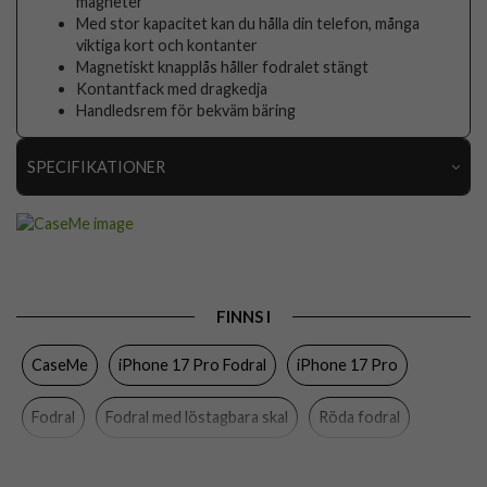
magneter
Med stor kapacitet kan du hålla din telefon, många
viktiga kort och kontanter
Magnetiskt knapplås håller fodralet stängt
Kontantfack med dragkedja
Handledsrem för bekväm bäring
SPECIFIKATIONER
Artikelnummer
111864
Passar till
iPhone 17 Pro
Produkttyp
Fodral
FINNS I
Egenskaper
Dragkedja, Handrem, Kortfack, Löstagbart skal
CaseMe
iPhone 17 Pro Fodral
iPhone 17 Pro
Färg
Röd
Material
Konstläder, Mjukplast (TPU)
Fodral
Fodral med löstagbara skal
Röda fodral
Varumärke
CaseMe