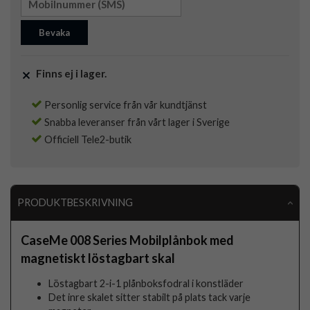
Bevaka
Finns ej i lager.
Personlig service från vår kundtjänst
Snabba leveranser från vårt lager i Sverige
Officiell Tele2-butik
PRODUKTBESKRIVNING
CaseMe 008 Series Mobilplånbok med
magnetiskt löstagbart skal
Löstagbart 2-i-1 plånboksfodral i konstläder
Det inre skalet sitter stabilt på plats tack varje