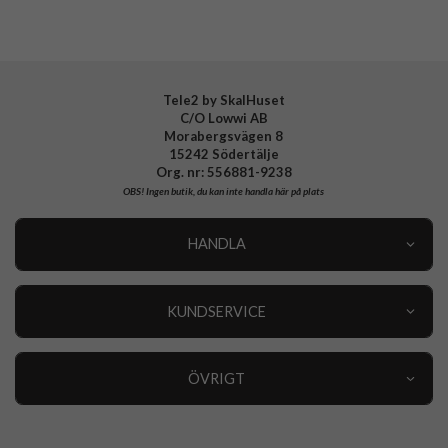
Tele2 by SkalHuset
C/O Lowwi AB
Morabergsvägen 8
15242 Södertälje
Org. nr: 556881-9238
OBS!
Ingen butik, du kan inte handla här på plats
HANDLA
Outlet
Nyheter
KUNDSERVICE
Varumärken
Kundservice
Specialkategorier
90 dagars öppet köp
ÖVRIGT
Köpevillkor
Om oss
Retur
Om cookies