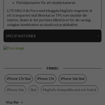
Förhöjda kanter för att skydda kameran
LITE MAG från Puro med inbyggda MagSafe-magneter är
ett transparent skal tillverkat av TPU som skyddar din
telefon. Skalet är det perfekta tillbehöret för din vardag:
oslagbar kombination av skydd och praktikalitet.
SPECIFIKATIONER
Artikelnummer
108044
Passar till
iPhone 16e, iPhone 17e
Produkttyp
Skal
FINNS I
Egenskaper
MagSafe-kompatibel
iPhone 17e Skal
iPhone 17e
iPhone 16e Skal
Färg
Genomskinlig
Material
Hårdplast (PC), Mjukplast (TPU)
iPhone 16e
Skal
MagSafe-kompatibla skal och fodral
Varumärke
Puro
Puro
Visa fler
Tillverkarens art nr
PUIPCSE25LITEMAGTR