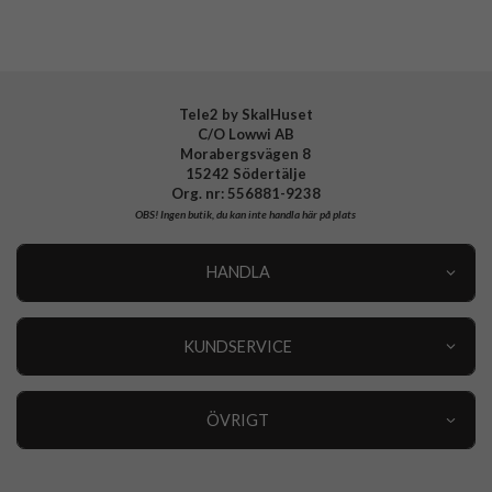
EAN
8018417500916
Tele2 by SkalHuset
C/O Lowwi AB
Morabergsvägen 8
15242 Södertälje
Org. nr: 556881-9238
OBS!
Ingen butik, du kan inte handla här på plats
HANDLA
Outlet
Nyheter
KUNDSERVICE
Varumärken
Kundservice
Specialkategorier
90 dagars öppet köp
ÖVRIGT
Köpevillkor
Om oss
Retur
Om cookies