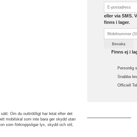
eller via SMS. 
finns i lager.
Bevaka
Finns ej i la
Personlig s
Snabba leve
Officiell Te
ätt. Om du outtröttligt har letat efter det
m ett mobilskal som inte bara ger skydd utan
on som förkroppsligar lyx, skydd och stil,