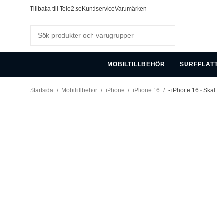
Tillbaka till Tele2.se
Kundservice
Varumärken
MOBILTILLBEHÖR
SURFPLAT
Startsida
/
Mobiltillbehör
/
iPhone
/
iPhone 16
/
- iPhone 16 - Skal