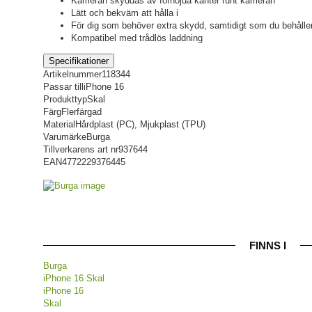
Kameran skyddas av förhöjda kanter runt kameran
Lätt och bekväm att hålla i
För dig som behöver extra skydd, samtidigt som du behåller
Kompatibel med trådlös laddning
Specifikationer
Artikelnummer
118344
Passar till
iPhone 16
Produkttyp
Skal
Färg
Flerfärgad
Material
Hårdplast (PC), Mjukplast (TPU)
Varumärke
Burga
Tillverkarens art nr
937644
EAN
4772229376445
FINNS I
Burga
iPhone 16 Skal
iPhone 16
Skal