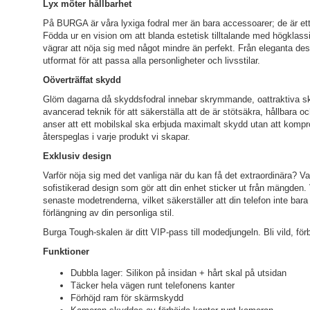
Lyx möter hållbarhet
På BURGA är våra lyxiga fodral mer än bara accessoarer; de är ett 
Födda ur en vision om att blanda estetisk tilltalande med högklass
vägrar att nöja sig med något mindre än perfekt. Från eleganta desig
utformat för att passa alla personligheter och livsstilar.
Oöverträffat skydd
Glöm dagarna då skyddsfodral innebar skrymmande, oattraktiva ska
avancerad teknik för att säkerställa att de är stötsäkra, hållbara o
anser att ett mobilskal ska erbjuda maximalt skydd utan att komp
återspeglas i varje produkt vi skapar.
Exklusiv design
Varför nöja sig med det vanliga när du kan få det extraordinära? Var
sofistikerad design som gör att din enhet sticker ut från mängden. 
senaste modetrenderna, vilket säkerställer att din telefon inte ba
förlängning av din personliga stil.
Burga Tough-skalen är ditt VIP-pass till modedjungeln. Bli vild, förb
Funktioner
Dubbla lager: Silikon på insidan + hårt skal på utsidan
Täcker hela vägen runt telefonens kanter
Förhöjd ram för skärmskydd