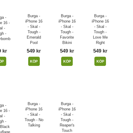
Burga -
Burga -
Burga -
ga -
iPhone 16
iPhone 16
iPhone 16
e 16 -
- Skal -
- Skal -
- Skal -
l -
Tough -
Tough -
Tough -
gh -
Emerald
Favorite
Love Me
ybomb
Pool
Bikini
Right
 kr
549 kr
549 kr
549 kr
ÖP
KÖP
KÖP
KÖP
Burga -
Burga -
ga -
iPhone 16
iPhone 16
e 16 -
- Skal -
- Skal -
l -
Tough - No
Tough -
gh -
Talking
Reaper's
 Black
Touch
flage