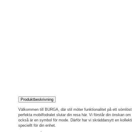
Produktbeskrivning
Välkommen till BURGA, där stil möter funktionalitet på ett sömlöst s
perfekta mobilfodralet slutar din resa här. Vi förstår din önskan o
också är en symbol för mode. Därför har vi skräddarsytt en kollekti
speciellt för din enhet.