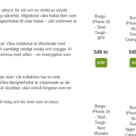
uttryck för stil och en sköld av skydd.
ig säkerhet, tillgodoser våra fodral dem som
Burga -
Bur
nerfodral till söta fodral – vårt sortiment är
iPhone 16
iPhon
- Skal -
Ska
Tough -
Tou
BFF
Cherr
l. Våra mobilskal är tillverkade med
ch samtidigt otroligt smala och snygga. Vi
549 kr
549
romissa med stilen – en övertygelse som
KÖP
K
je skal i vår kollektion har en unik,
Våra designerfodral är inspirerade av de
ra är skyddad, utan också fungerar som en
li listig och lev livet som en boss.
Burga -
Bur
iPhone 16
iPhon
- Skal -
Ska
Tough -
Tou
Next
Night
Mistake
Camou