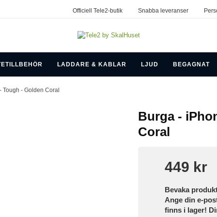
Officiell Tele2-butik
Snabba leveranser
Pers
TETILLBEHÖR
LADDARE & KABLAR
LJUD
BEGAGNAT
 - Tough - Golden Coral
Burga - iPhon
Coral
449 kr
Bevaka produk
Ange din e-pos
finns i lager! D