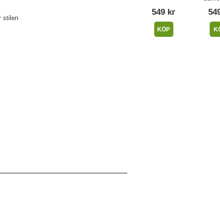
549 kr
549
 stilen
KÖP
K