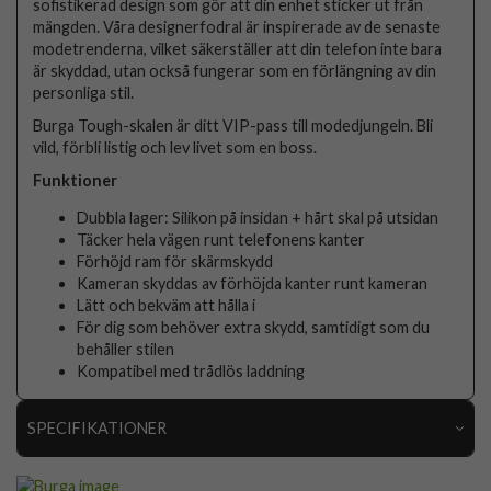
sofistikerad design som gör att din enhet sticker ut från
mängden. Våra designerfodral är inspirerade av de senaste
modetrenderna, vilket säkerställer att din telefon inte bara
är skyddad, utan också fungerar som en förlängning av din
personliga stil.
Burga Tough-skalen är ditt VIP-pass till modedjungeln. Bli
vild, förbli listig och lev livet som en boss.
Funktioner
Dubbla lager: Silikon på insidan + hårt skal på utsidan
Täcker hela vägen runt telefonens kanter
Förhöjd ram för skärmskydd
Kameran skyddas av förhöjda kanter runt kameran
Lätt och bekväm att hålla i
För dig som behöver extra skydd, samtidigt som du
behåller stilen
Kompatibel med trådlös laddning
SPECIFIKATIONER
Artikelnummer
107835