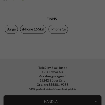
Passar till
iPhone 16
Produkttyp
Skal
FINNS I
Egenskaper
Trådlös laddning
Burga
iPhone 16 Skal
iPhone 16
Färg
Flerfärgad
Material
Hårdplast (PC), Mjukplast (TPU)
Varumärke
Burga
Tillverkarens art nr
VD 03 IP16 TH
EAN
4772229409082
Tele2 by SkalHuset
C/O Lowwi AB
Morabergsvägen 8
15242 Södertälje
Org. nr: 556881-9238
OBS!
Ingen butik, du kan inte handla här på plats
HANDLA