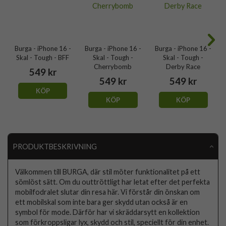
Burga - iPhone 16 -
Burga - iPhone 16 -
Burga - iPhone 16 -
Skal - Tough - BFF
Skal - Tough -
Skal - Tough -
Cherrybomb
Derby Race
549 kr
549 kr
549 kr
KÖP
KÖP
KÖP
PRODUKTBESKRIVNING
Välkommen till BURGA, där stil möter funktionalitet på ett
sömlöst sätt. Om du outtröttligt har letat efter det perfekta
mobilfodralet slutar din resa här. Vi förstår din önskan om
ett mobilskal som inte bara ger skydd utan också är en
symbol för mode. Därför har vi skräddarsytt en kollektion
som förkroppsligar lyx, skydd och stil, speciellt för din enhet.