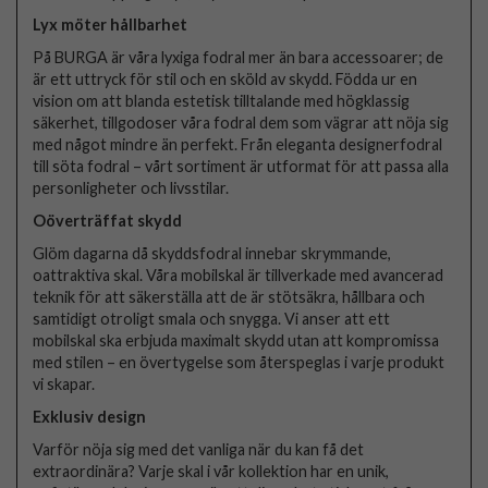
Lyx möter hållbarhet
På BURGA är våra lyxiga fodral mer än bara accessoarer; de
är ett uttryck för stil och en sköld av skydd. Födda ur en
vision om att blanda estetisk tilltalande med högklassig
säkerhet, tillgodoser våra fodral dem som vägrar att nöja sig
med något mindre än perfekt. Från eleganta designerfodral
till söta fodral – vårt sortiment är utformat för att passa alla
personligheter och livsstilar.
Oöverträffat skydd
Glöm dagarna då skyddsfodral innebar skrymmande,
oattraktiva skal. Våra mobilskal är tillverkade med avancerad
teknik för att säkerställa att de är stötsäkra, hållbara och
samtidigt otroligt smala och snygga. Vi anser att ett
mobilskal ska erbjuda maximalt skydd utan att kompromissa
med stilen – en övertygelse som återspeglas i varje produkt
vi skapar.
Exklusiv design
Varför nöja sig med det vanliga när du kan få det
extraordinära? Varje skal i vår kollektion har en unik,