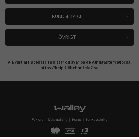
Outlet
Nyheter
KUNDSERVICE
Varumärken
Kundservice
Specialkategorier
90 dagars öppet köp
ÖVRIGT
Köpevillkor
Om oss
Retur
Om cookies
Via vårt hjälpcenter så hittar du svar på de vanligaste frågorna:
Integritetspolicy
https://help.tillbehor.tele2.se