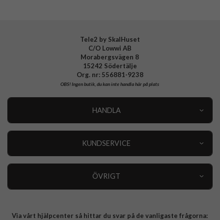
Tillverkarens art nr
RO61GTBL6351
EAN
5711428063519
Tele2 by SkalHuset
C/O Lowwi AB
Morabergsvägen 8
15242 Södertälje
Org. nr: 556881-9238
OBS!
Ingen butik, du kan inte handla här på plats
HANDLA
Outlet
Nyheter
KUNDSERVICE
Varumärken
Kundservice
Specialkategorier
90 dagars öppet köp
ÖVRIGT
Köpevillkor
Om oss
Retur
Om cookies
Via vårt hjälpcenter så hittar du svar på de vanligaste frågorna:
Integritetspolicy