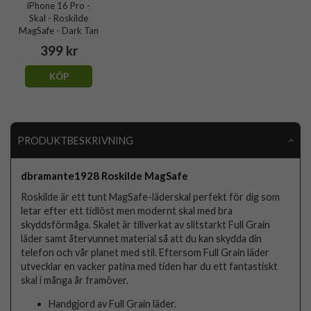
iPhone 16 Pro -
Skal - Roskilde
MagSafe - Dark Tan
399 kr
KÖP
PRODUKTBESKRIVNING
dbramante1928 Roskilde MagSafe
Roskilde är ett tunt MagSafe-läderskal perfekt för dig som
letar efter ett tidlöst men modernt skal med bra
skyddsförmåga. Skalet är tillverkat av slitstarkt Full Grain
läder samt återvunnet material så att du kan skydda din
telefon och vår planet med stil. Eftersom Full Grain läder
utvecklar en vacker patina med tiden har du ett fantastiskt
skal i många år framöver.
Handgjord av Full Grain läder.