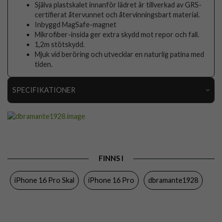
Själva plastskalet innanför lädret är tillverkad av GRS-
certifierat återvunnet och återvinningsbart material.
Inbyggd MagSafe-magnet
Mikrofiber-insida ger extra skydd mot repor och fall.
1,2m stötskydd.
Mjuk vid beröring och utvecklar en naturlig patina med
tiden.
SPECIFIKATIONER
Artikelnummer
103472
Passar till
iPhone 16 Pro
Produkttyp
Skal
FINNS I
Egenskaper
MagSafe-kompatibel
iPhone 16 Pro Skal
iPhone 16 Pro
dbramante1928
Färg
Svart
Material
Äkta läder
Varumärke
dbramante1928