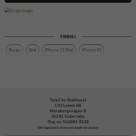
Artikelnummer
118363
Passar till
iPhone 15
Produkttyp
Skal
FINNS I
Färg
Flerfärgad
Burga
Skal
iPhone 15 Skal
iPhone 15
Material
Hårdplast (PC), Mjukplast (TPU)
Varumärke
Burga
Tillverkarens art nr
838197
EAN
4772228381976
Tele2 by SkalHuset
C/O Lowwi AB
Morabergsvägen 8
15242 Södertälje
Org. nr: 556881-9238
OBS!
Ingen butik, du kan inte handla här på plats