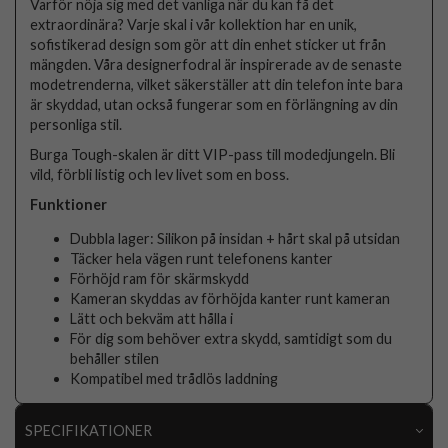
Varför nöja sig med det vanliga när du kan få det
extraordinära? Varje skal i vår kollektion har en unik,
sofistikerad design som gör att din enhet sticker ut från
mängden. Våra designerfodral är inspirerade av de senaste
modetrenderna, vilket säkerställer att din telefon inte bara
är skyddad, utan också fungerar som en förlängning av din
personliga stil.
Burga Tough-skalen är ditt VIP-pass till modedjungeln. Bli
vild, förbli listig och lev livet som en boss.
Funktioner
Dubbla lager: Silikon på insidan + hårt skal på utsidan
Täcker hela vägen runt telefonens kanter
Förhöjd ram för skärmskydd
Kameran skyddas av förhöjda kanter runt kameran
Lätt och bekväm att hålla i
För dig som behöver extra skydd, samtidigt som du
behåller stilen
Kompatibel med trådlös laddning
SPECIFIKATIONER