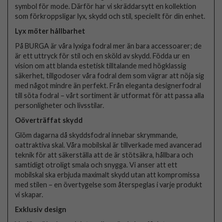
symbol för mode. Därför har vi skräddarsytt en kollektion
som förkroppsligar lyx, skydd och stil, speciellt för din enhet.
Lyx möter hållbarhet
På BURGA är våra lyxiga fodral mer än bara accessoarer; de
är ett uttryck för stil och en sköld av skydd. Födda ur en
vision om att blanda estetisk tilltalande med högklassig
säkerhet, tillgodoser våra fodral dem som vägrar att nöja sig
med något mindre än perfekt. Från eleganta designerfodral
till söta fodral – vårt sortiment är utformat för att passa alla
personligheter och livsstilar.
Oöverträffat skydd
Glöm dagarna då skyddsfodral innebar skrymmande,
oattraktiva skal. Våra mobilskal är tillverkade med avancerad
teknik för att säkerställa att de är stötsäkra, hållbara och
samtidigt otroligt smala och snygga. Vi anser att ett
mobilskal ska erbjuda maximalt skydd utan att kompromissa
med stilen – en övertygelse som återspeglas i varje produkt
vi skapar.
Exklusiv design