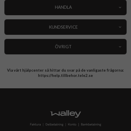
HANDLA
Outlet
Nyheter
KUNDSERVICE
Varumärken
Kundservice
Specialkategorier
90 dagars öppet köp
ÖVRIGT
Köpevillkor
Om oss
Retur
Om cookies
Via vårt hjälpcenter så hittar du svar på de vanligaste frågorna:
Integritetspolicy
https://help.tillbehor.tele2.se