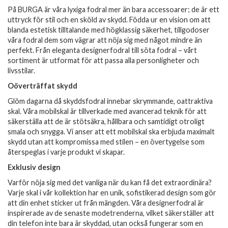
På BURGA är våra lyxiga fodral mer än bara accessoarer; de är ett
uttryck för stil och en sköld av skydd. Födda ur en vision om att
blanda estetisk tilltalande med högklassig säkerhet, tillgodoser
våra fodral dem som vägrar att nöja sig med något mindre än
perfekt. Från eleganta designerfodral till söta fodral – vårt
sortiment är utformat för att passa alla personligheter och
livsstilar.
Oöverträffat skydd
Glöm dagarna då skyddsfodral innebar skrymmande, oattraktiva
skal. Våra mobilskal är tillverkade med avancerad teknik för att
säkerställa att de är stötsäkra, hållbara och samtidigt otroligt
smala och snygga. Vi anser att ett mobilskal ska erbjuda maximalt
skydd utan att kompromissa med stilen – en övertygelse som
återspeglas i varje produkt vi skapar.
Exklusiv design
Varför nöja sig med det vanliga när du kan få det extraordinära?
Varje skal i vår kollektion har en unik, sofistikerad design som gör
att din enhet sticker ut från mängden. Våra designerfodral är
inspirerade av de senaste modetrenderna, vilket säkerställer att
din telefon inte bara är skyddad, utan också fungerar som en