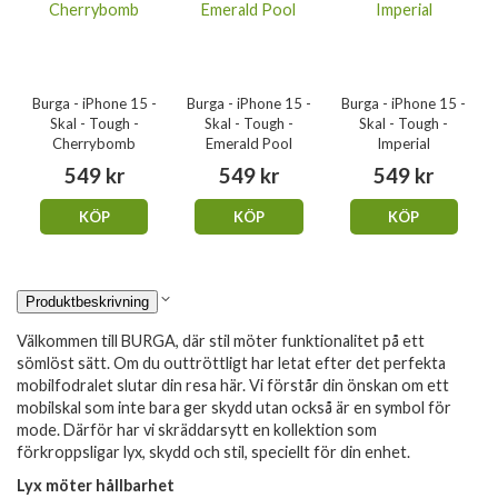
Burga - iPhone 15 -
Burga - iPhone 15 -
Burga - iPhone 15 -
Skal - Tough -
Skal - Tough -
Skal - Tough -
Cherrybomb
Emerald Pool
Imperial
549 kr
549 kr
549 kr
KÖP
KÖP
KÖP
Produktbeskrivning
Välkommen till BURGA, där stil möter funktionalitet på ett
sömlöst sätt. Om du outtröttligt har letat efter det perfekta
mobilfodralet slutar din resa här. Vi förstår din önskan om ett
mobilskal som inte bara ger skydd utan också är en symbol för
mode. Därför har vi skräddarsytt en kollektion som
förkroppsligar lyx, skydd och stil, speciellt för din enhet.
Lyx möter hållbarhet