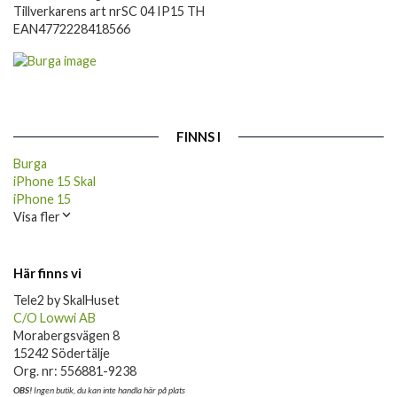
Tillverkarens art nr
SC 04 IP15 TH
EAN
4772228418566
FINNS I
Burga
iPhone 15 Skal
iPhone 15
Visa fler
Här finns vi
Tele2 by SkalHuset
C/O Lowwi AB
Morabergsvägen 8
15242 Södertälje
Org. nr: 556881-9238
OBS!
Ingen butik, du kan inte handla här på plats