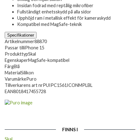
Insidan fodrad med reptålig mikrofiber
Fullständigt enhetsskydd på alla sidor
Upphöjd ram i metallisk effekt för kameraskydd
Kompatibel med MagSafe-teknik
Specifikationer
Artikelnummer
88870
Passar till
iPhone 15
Produkttyp
Skal
Egenskaper
MagSafe-kompatibel
Färg
Blå
Material
Silikon
Varumärke
Puro
Tillverkarens art nr
PUIPC1561ICONMPLBL
EAN
8018417455728
FINNS I
Skal