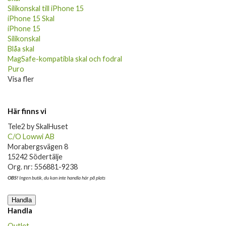
Silikonskal till iPhone 15
iPhone 15 Skal
iPhone 15
Silikonskal
Blåa skal
MagSafe-kompatibla skal och fodral
Puro
Visa fler
Här finns vi
Tele2 by SkalHuset
C/O Lowwi AB
Morabergsvägen 8
15242 Södertälje
Org. nr: 556881-9238
OBS!
Ingen butik, du kan inte handla här på plats
Handla
Handla
Outlet