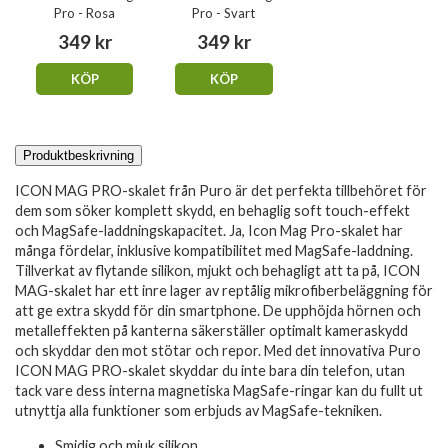
Pro - Rosa
Pro - Svart
349 kr
349 kr
KÖP
KÖP
Produktbeskrivning
ICON MAG PRO-skalet från Puro är det perfekta tillbehöret för
dem som söker komplett skydd, en behaglig soft touch-effekt
och MagSafe-laddningskapacitet. Ja, Icon Mag Pro-skalet har
många fördelar, inklusive kompatibilitet med MagSafe-laddning.
Tillverkat av flytande silikon, mjukt och behagligt att ta på, ICON
MAG-skalet har ett inre lager av reptålig mikrofiberbeläggning för
att ge extra skydd för din smartphone. De upphöjda hörnen och
metalleffekten på kanterna säkerställer optimalt kameraskydd
och skyddar den mot stötar och repor. Med det innovativa Puro
ICON MAG PRO-skalet skyddar du inte bara din telefon, utan
tack vare dess interna magnetiska MagSafe-ringar kan du fullt ut
utnyttja alla funktioner som erbjuds av MagSafe-tekniken.
Smidig och mjuk silikon