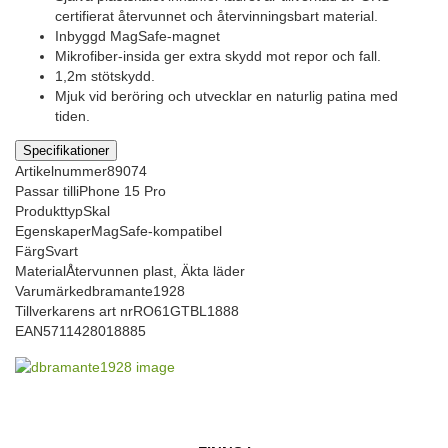
certifierat återvunnet och återvinningsbart material.
Inbyggd MagSafe-magnet
Mikrofiber-insida ger extra skydd mot repor och fall.
1,2m stötskydd.
Mjuk vid beröring och utvecklar en naturlig patina med
tiden.
Specifikationer
Artikelnummer
89074
Passar till
iPhone 15 Pro
Produkttyp
Skal
Egenskaper
MagSafe-kompatibel
Färg
Svart
Material
Återvunnen plast, Äkta läder
Varumärke
dbramante1928
Tillverkarens art nr
RO61GTBL1888
EAN
5711428018885