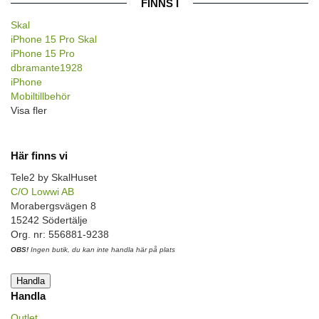
FINNS I
Skal
iPhone 15 Pro Skal
iPhone 15 Pro
dbramante1928
iPhone
Mobiltillbehör
Visa fler
Här finns vi
Tele2 by SkalHuset
C/O Lowwi AB
Morabergsvägen 8
15242 Södertälje
Org. nr: 556881-9238
OBS!
Ingen butik, du kan inte handla här på plats
Handla
Handla
Outlet