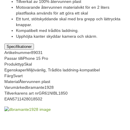
Tillverkat av 100% återvunnen plast
Motsvarande återvunnen materialvikt för en 2 liters
plastflaska används för att göra ett skal
Ett tunt, stötskyddande skal med bra grepp och lättryckta
knappar.
Kompatibelt med trådlös laddning.
Upphöjta kanter skyddar kamera och skärm.
Specifikationer
Artikelnummer
89031
Passar till
iPhone 15 Pro
Produkttyp
Skal
Egenskaper
Miljövänlig, Trådlös laddning-kompatibel
Färg
Svart
Material
Återvunnen plast
Varumärke
dbramante1928
Tillverkarens art nr
GR61NIBL1850
EAN
5711428018502