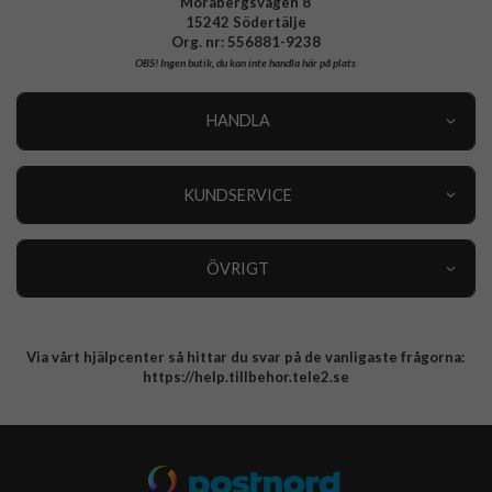
Morabergsvägen 8
15242 Södertälje
Org. nr: 556881-9238
OBS!
Ingen butik, du kan inte handla här på plats
HANDLA
Outlet
Nyheter
KUNDSERVICE
Varumärken
Kundservice
Specialkategorier
90 dagars öppet köp
ÖVRIGT
Köpevillkor
Om oss
Retur
Om cookies
Via vårt hjälpcenter så hittar du svar på de vanligaste frågorna:
Integritetspolicy
https://help.tillbehor.tele2.se