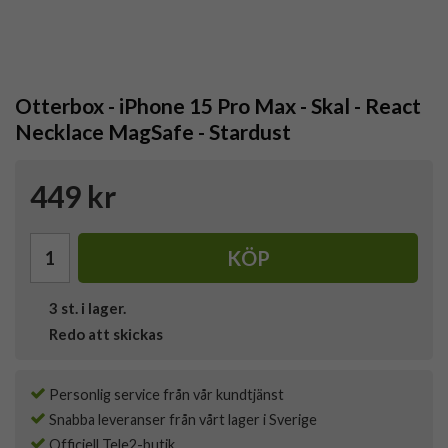
Otterbox - iPhone 15 Pro Max - Skal - React
Necklace MagSafe - Stardust
449 kr
KÖP
3
st. i lager.
Redo att skickas
Personlig service från vår kundtjänst
Snabba leveranser från vårt lager i Sverige
Officiell Tele2-butik