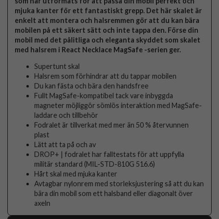
som har utformats för att passa din mobil perfekt och
mjuka kanter för ett fantastiskt grepp. Det här skalet är
enkelt att montera och halsremmen gör att du kan bära
mobilen på ett säkert sätt och inte tappa den. Förse din
mobil med det pålitliga och eleganta skyddet som skalet
med halsrem i React Necklace MagSafe -serien ger.
Supertunt skal
Halsrem som förhindrar att du tappar mobilen
Du kan fästa och bära den handsfree
Fullt MagSafe-kompatibel tack vare inbyggda
magneter möjliggör sömlös interaktion med MagSafe-
laddare och tillbehör
Fodralet är tillverkat med mer än 50 % återvunnen
plast
Lätt att ta på och av
DROP+ | fodralet har falltestats för att uppfylla
militär standard (MIL-STD-810G 516.6)
Hårt skal med mjuka kanter
Avtagbar nylonrem med storleksjustering så att du kan
bära din mobil som ett halsband eller diagonalt över
axeln