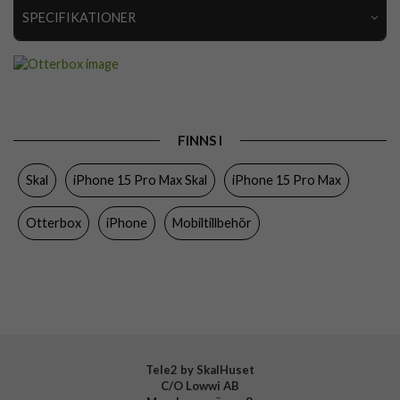
SPECIFIKATIONER
Artikelnummer
92279
Passar till
iPhone 15 Pro Max
Produkttyp
Skal
FINNS I
Egenskaper
MagSafe-kompatibel
Skal
iPhone 15 Pro Max Skal
iPhone 15 Pro Max
Färg
Genomskinlig
Material
Gummi, Hårdplast (PC)
Otterbox
iPhone
Mobiltillbehör
Varumärke
Otterbox
Tillverkarens art nr
77-93589
EAN
840304739486
Tele2 by SkalHuset
C/O Lowwi AB