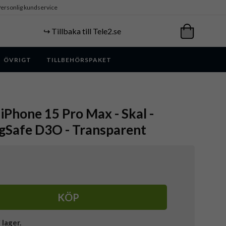
ersonlig kundservice
↪️ Tillbaka till Tele2.se
ÖVRIGT
TILLBEHÖRSPAKET
 iPhone 15 Pro Max - Skal -
Safe D3O - Transparent
KÖP
i lager.