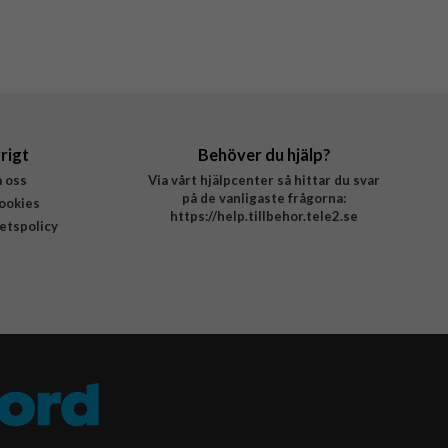
rigt
Behöver du hjälp?
 oss
Via vårt hjälpcenter så hittar du svar
på de vanligaste frågorna:
ookies
https://help.tillbehor.tele2.se
tetspolicy