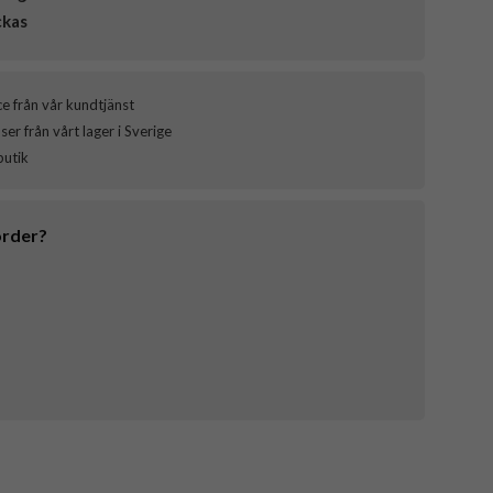
ckas
ce från vår kundtjänst
er från vårt lager i Sverige
butik
order?