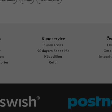
D3O, Hårdplast (PC), Mjukplast (TPU)
PanzerGlass
1183
5711724011832
a
Kundservice
Öv
Kundservice
Om
r
90 dagars öppet köp
Om c
en
Köpevillkor
Integri
gorier
Retur