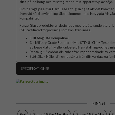
sitta-på-balkong-och-misstag-tappa-min-apparat typ av höjd.
Och till råga på allt är HardCase anti-gulning så att det kommer a
även vid hård användning. Skalet kommer med inbyggda MagSaf
kompabilitet.
PanzerGlass produkter är designade med ett åtagande att förlän
FSC-certifierad förpackning som kan återvinnas.
Fullt MagSafe-kompatibel
3 x Military Grade Standard (MIL-STD-810H) = Testad med
av bergsklättring-eller-arbete-på-en-ställning-och-av m
Reptålig = Skyddar din enhet från repor orsakade av vard
Stöttålig = Håller din enhet säker från ditt vardagliga fum
SPECIFIKATIONER
Artikelnummer
Passar till
Produkttyp
FINNS I
Egenskaper
Färg
Skal
iPhone 15 Pro Max Skal
iPhone 15 Pro Max
P