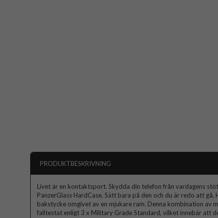
PRODUKTBESKRIVNING
Livet är en kontaktsport. Skydda din telefon från vardagens st
PanzerGlass HardCase. Sätt bara på den och du är redo att gå. 
bakstycke omgivet av en mjukare ram. Denna kombination av mate
falltestat enligt 3 x Military Grade Standard, vilket innebär att det