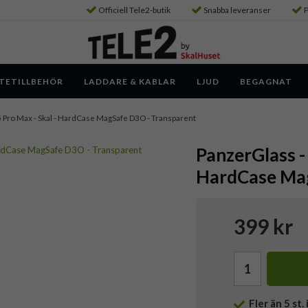
Officiell Tele2-butik
Snabba leveranser
P
TETILLBEHÖR
LADDARE & KABLAR
LJUD
BEGAGNAT
5 Pro Max - Skal - HardCase MagSafe D3O - Transparent
PanzerGlass -
HardCase Mag
399 kr
Fler än 5 st. 