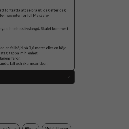
tt fortsätta att se bra ut, dag efter dag –
e-magneter för full MagSafe-
ga din enhets livslängd. Skalet kommer i
 en fallhöjd på 3,6 meter eller en höjd
isstag-tappa-min-enhet.
agens faror.
lande, fall och skärmsprickor.
89143
iPhone 15 Pro Max
Skal
MagSafe-kompatibel
Genomskinlig
anzerGlass
iPhone
Mobiltillbehör