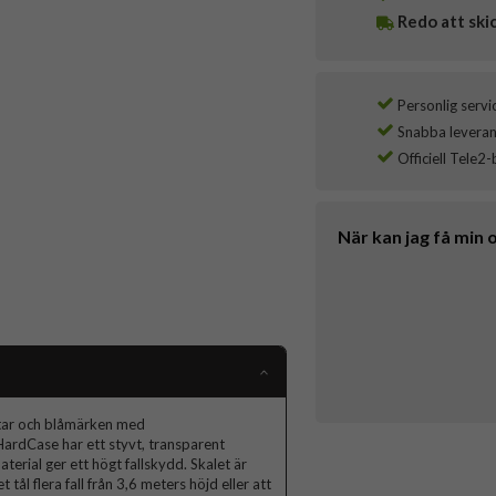
Redo att ski
Personlig servi
Snabba leverans
Officiell Tele2-
När kan jag få min 
ötar och blåmärken med
HardCase har ett styvt, transparent
rial ger ett högt fallskydd. Skalet är
 tål flera fall från 3,6 meters höjd eller att