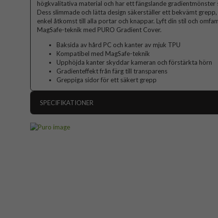
högkvalitativa material och har ett fängslande gradientmönster s
Dess slimmade och lätta design säkerställer ett bekvämt grepp
enkel åtkomst till alla portar och knappar. Lyft din stil och om
MagSafe-teknik med PURO Gradient Cover.
Baksida av hård PC och kanter av mjuk TPU
Kompatibel med MagSafe-teknik
Upphöjda kanter skyddar kameran och förstärkta hörn
Gradienteffekt från färg till transparens
Greppiga sidor för ett säkert grepp
SPECIFIKATIONER
Artikelnummer
Passar till
Produkttyp
Egenskaper
Färg
Material
Varumärke