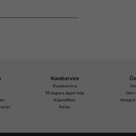
PUIPC1567GRADIENTBK
8018417456053
a
Kundservice
Öv
Kundservice
Om
r
90 dagars öppet köp
Om c
en
Köpevillkor
Integri
gorier
Retur