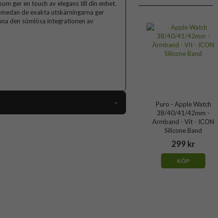
om ger en touch av elegans till din enhet.
, medan de exakta utskärningarna ger
famna den sömlösa integrationen av
Puro - Apple Watch
38/40/41/42mm -
88900
Armband - Vit - ICON
Silicone Band
iPhone 15 Plus
299 kr
Skal
KÖP
MagSafe-kompatibel
Genomskinlig, Svart
Hårdplast (PC), Mjukplast (TPU)
Puro