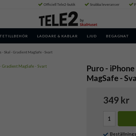
Officiell Tele2-butik
Snabba leveranser
P
TETILLBEHÖR
LADDARE & KABLAR
LJUD
BEGAGNAT
s - Skal - Gradient MagSafe - Svart
Puro - iPhone 
MagSafe - Sva
349 kr
Beställning