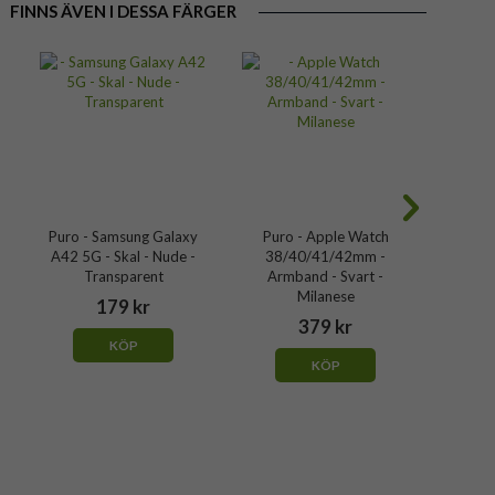
FINNS ÄVEN I DESSA FÄRGER
Puro - Samsung Galaxy
Puro - Apple Watch
Puro -
A42 5G - Skal - Nude -
38/40/41/42mm -
Skal
Transparent
Armband - Svart -
Milanese
179 kr
379 kr
KÖP
KÖP