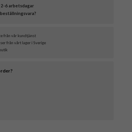
 2-6 arbetsdagar
beställningsvara?
ce från vår kundtjänst
er från vårt lager i Sverige
butik
order?