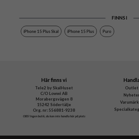
Tillverkarens art nr
FINNS I
EAN
iPhone 15 Plus Skal
iPhone 15 Plus
Puro
Här finns vi
Handl
Tele2 by SkalHuset
Outlet
C/O Lowwi AB
Nyhete
Morabergsvägen 8
Varumärk
15242 Södertälje
Specialkate
Org. nr: 556881-9238
OBS!
Ingen butik, du kan inte handla här på plats