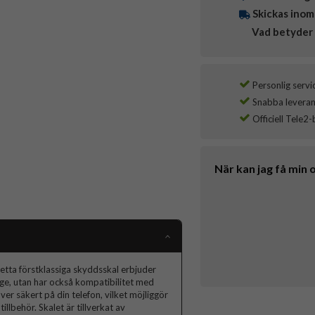
Skickas inom
Vad betyder 
Personlig servi
Snabba leverans
Officiell Tele2-
När kan jag få min 
Detta förstklassiga skyddsskal erbjuder
itage, utan har också kompatibilitet med
r säkert på din telefon, vilket möjliggör
lbehör. Skalet är tillverkat av