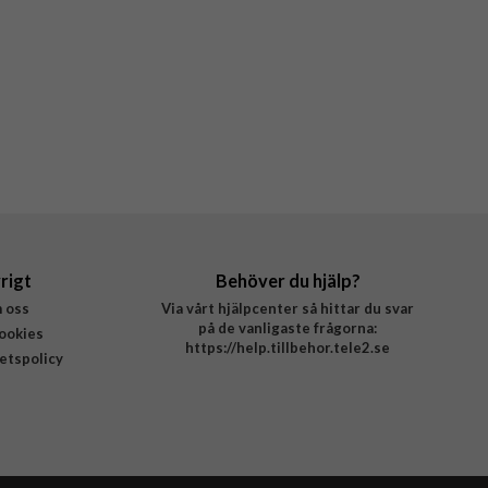
rigt
Behöver du hjälp?
 oss
Via vårt hjälpcenter så hittar du svar
på de vanligaste frågorna:
ookies
https://help.tillbehor.tele2.se
tetspolicy