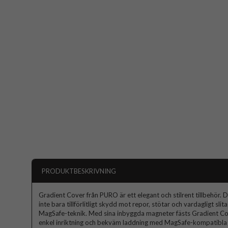
PRODUKTBESKRIVNING
Gradient Cover från PURO är ett elegant och stilrent tillbehör. 
inte bara tillförlitligt skydd mot repor, stötar och vardagligt sl
MagSafe-teknik. Med sina inbyggda magneter fästs Gradient Cove
enkel inriktning och bekväm laddning med MagSafe-kompatibla til