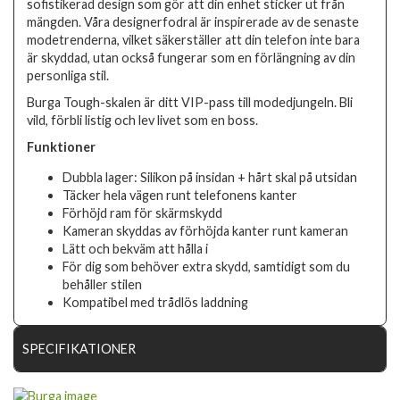
sofistikerad design som gör att din enhet sticker ut från
mängden. Våra designerfodral är inspirerade av de senaste
modetrenderna, vilket säkerställer att din telefon inte bara
är skyddad, utan också fungerar som en förlängning av din
personliga stil.
Burga Tough-skalen är ditt VIP-pass till modedjungeln. Bli
vild, förbli listig och lev livet som en boss.
Funktioner
Dubbla lager: Silikon på insidan + hårt skal på utsidan
Täcker hela vägen runt telefonens kanter
Förhöjd ram för skärmskydd
Kameran skyddas av förhöjda kanter runt kameran
Lätt och bekväm att hålla i
För dig som behöver extra skydd, samtidigt som du
behåller stilen
Kompatibel med trådlös laddning
SPECIFIKATIONER
Artikelnummer
107742