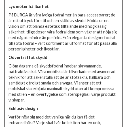
Lyx möter hållbarhet
På BURGA är våra lyxiga fodral mer än bara accessoarer; de
är ett uttryck för stil och en sköld av skydd. Födda ur en
vision om att blanda estetisk tilltalande med högklassig
säkerhet, tillgodoser våra fodral dem som vägrar att nöja sig
med något mindre än perfekt. Från eleganta designerfodral
till söta fodral – vårt sortiment är utformat för att passa alla
personligheter och livsstilar.
Oöverträffat skydd
Glöm dagarna då skyddsfodral innebar skrymmande,
oattraktiva skal. Våra mobilskal är tillverkade med avancerad
teknik för att säkerställa att de är stötsäkra, hållbara och
samtidigt otroligt smala och snygga. Vi anser att ett
mobilskal ska erbjuda maximalt skydd utan att kompromissa
med stilen – en övertygelse som återspeglas i varje produkt
vi skapar.
Exklusiv design
Varför nöja sig med det vanliga när du kan få det
extraordinära? Varje skal i vår kollektion har en unik,