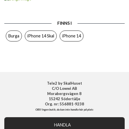
Passar till
iPhone 14
Produkttyp
Skal
FINNS I
Egenskaper
Trådlös laddning
Burga
iPhone 14 Skal
iPhone 14
Färg
Flerfärgad
Material
Hårdplast (PC), Mjukplast (TPU)
Varumärke
Burga
Tillverkarens art nr
SC 04 IP14 TH
EAN
4772228418481
Tele2 by SkalHuset
C/O Lowwi AB
Morabergsvägen 8
15242 Södertälje
Org. nr: 556881-9238
OBS!
Ingen butik, du kan inte handla här på plats
HANDLA