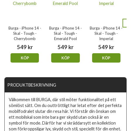
Burga - iPhone 14 -
Burga - iPhone 14 -
Burga - iPhone 14 -
Skal - Tough -
Skal - Tough -
Skal - Tough -
Cherrybomb
Emerald Pool
Imperial
549 kr
549 kr
549 kr
KÖP
KÖP
KÖP
PRODUKTBESKRIVNING
Välkommen till BURGA, där stil möter funktionalitet på ett
sömlöst sätt. Om du outtröttligt har letat efter det perfekta
mobilfodralet slutar din resa här. Vi förstår din önskan om
ett mobilskal som inte bara ger skydd utan också är en
symbol för mode. Därför har vi skräddarsytt en kollektion
som förkroppsligar lyx, skydd och stil, speciellt för din enhet.