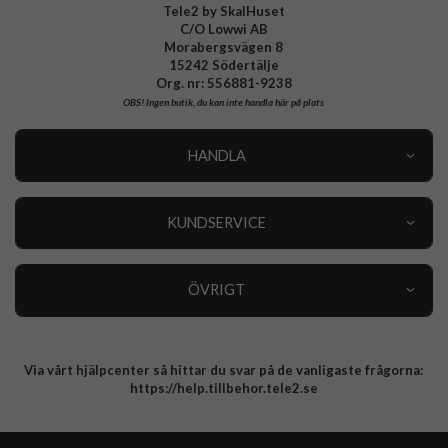
Tele2 by SkalHuset
C/O Lowwi AB
Morabergsvägen 8
15242 Södertälje
Org. nr: 556881-9238
OBS!
Ingen butik, du kan inte handla här på plats
HANDLA
Outlet
Nyheter
KUNDSERVICE
Varumärken
Kundservice
Specialkategorier
90 dagars öppet köp
ÖVRIGT
Köpevillkor
Om oss
Retur
Om cookies
Via vårt hjälpcenter så hittar du svar på de vanligaste frågorna:
Integritetspolicy
https://help.tillbehor.tele2.se