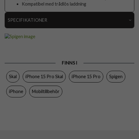
Kompatibel med trådlös laddning
SPECIFIKATIONER
Artikelnummer
94934
Passar till
iPhone 15 Pro
Produkttyp
Skal
FINNS I
Egenskaper
Trådlös laddning-kompatibel
Skal
iPhone 15 Pro Skal
iPhone 15 Pro
Spigen
Färg
Grå
Material
Mjukplast (TPU)
iPhone
Mobiltillbehör
Varumärke
Spigen
Tillverkarens art nr
ACS07217
EAN
8809971221061