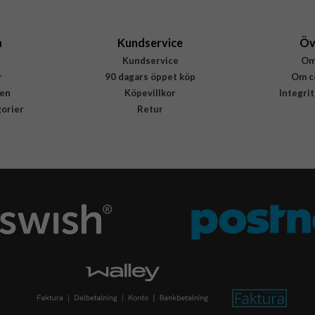
8809811863192
a
Kundservice
Öv
Kundservice
Om
r
90 dagars öppet köp
Om c
en
Köpevillkor
Integri
gorier
Retur