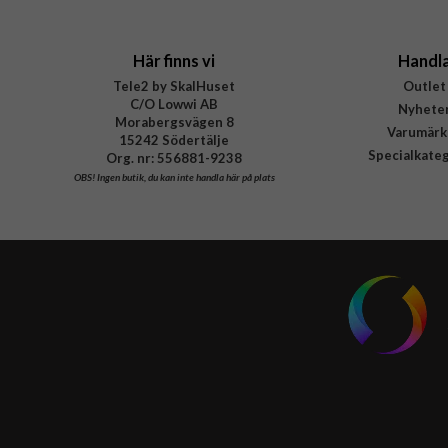
EAN
Här finns vi
Handl
Tele2 by SkalHuset
Outlet
C/O Lowwi AB
Nyhete
Morabergsvägen 8
Varumärk
15242 Södertälje
Specialkate
Org. nr: 556881-9238
OBS!
Ingen butik, du kan inte handla här på plats