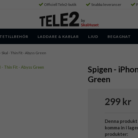
Officiell Tele2-butik
Snabba leveranser
P
TETILLBEHÖR
LADDARE & KABLAR
LJUD
BEGAGNAT
- Skal - Thin Fit - Abyss Green
Spigen - iPhon
Green
299 kr
Denna produkt 
komma in i lage
produkter: