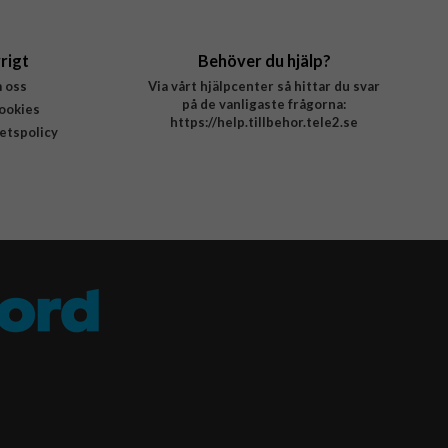
rigt
Behöver du hjälp?
 oss
Via vårt hjälpcenter så hittar du svar
på de vanligaste frågorna:
ookies
https://help.tillbehor.tele2.se
tetspolicy