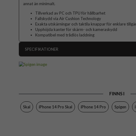
annat än minimalt.
Tillverkad av PC och TPU för hållbarhet
Fallskydd via Air Cushion Technology
Exakta utskärningar och taktila knappar för enklare tillgä
Upphöjda kanter för skärm- och kameraskydd
Kompatibel med trådlös laddning
SPECIFIKATIONER
Artikelnummer
Passar till
Produkttyp
Egenskaper
FINNS I
Färg
Skal
iPhone 14 Pro Skal
iPhone 14 Pro
Spigen
Material
Varumärke
Tillverkarens art nr