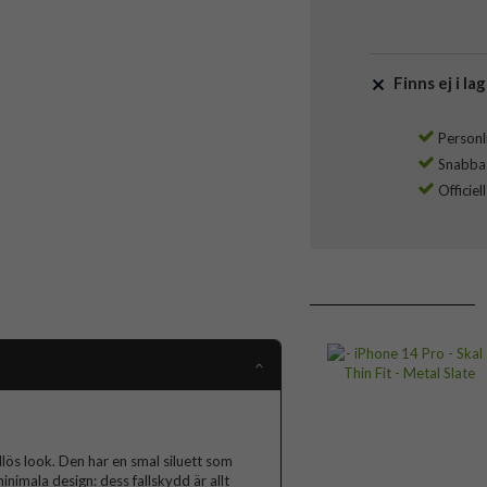
Finns ej i lag
Personli
Snabba l
Officiel
idlös look. Den har en smal siluett som
nimala design: dess fallskydd är allt