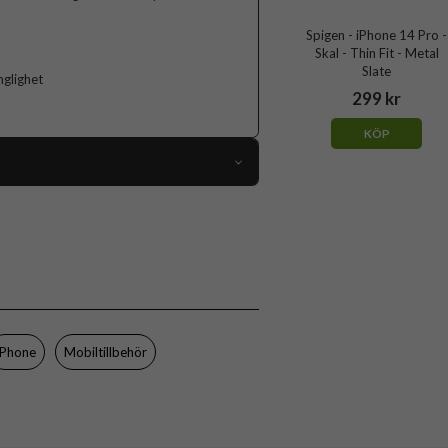
Spigen - iPhone 14 Pro -
Skal - Thin Fit - Metal
Slate
nglighet
299 kr
KÖP
76688
iPhone 14 Pro
Skal
Slimmad, Trådlös laddning-kompatibel
Grön
iPhone
Mobiltillbehör
Hårdplast (PC), Mjukplast (TPU)
Spigen
ACS04786