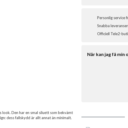
Personlig service 
Snabba leveranser 
Officiell Tele2-but
När kan jag få min 
lös look. Den har en smal siluett som bekvämt
gn: dess fallskydd är allt annat än minimalt.