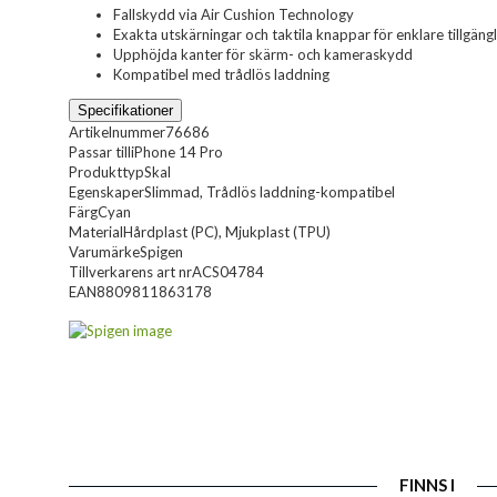
Fallskydd via Air Cushion Technology
Exakta utskärningar och taktila knappar för enklare tillgäng
Upphöjda kanter för skärm- och kameraskydd
Kompatibel med trådlös laddning
Specifikationer
Artikelnummer
76686
Passar till
iPhone 14 Pro
Produkttyp
Skal
Egenskaper
Slimmad, Trådlös laddning-kompatibel
Färg
Cyan
Material
Hårdplast (PC), Mjukplast (TPU)
Varumärke
Spigen
Tillverkarens art nr
ACS04784
EAN
8809811863178
FINNS I