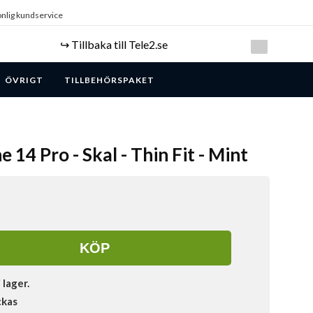
nlig kundservice
↪️ Tillbaka till Tele2.se
ÖVRIGT
TILLBEHÖRSPAKET
e 14 Pro - Skal - Thin Fit - Mint
KÖP
i lager.
ckas