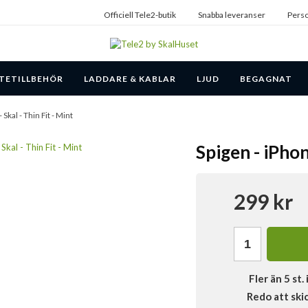
Officiell Tele2-butik
Snabba leveranser
Perso
TETILLBEHÖR
LADDARE & KABLAR
LJUD
BEGAGNAT
 Skal - Thin Fit - Mint
Spigen - iPhon
299 kr
Fler än 5 st. 
Redo att ski