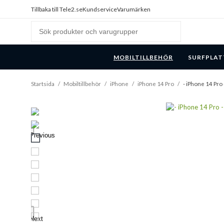
Tillbaka till Tele2.se
Kundservice
Varumärken
MOBILTILLBEHÖR
SURFPLAT
Startsida
/
Mobiltillbehör
/
iPhone
/
iPhone 14 Pro
/
- iPhone 14 Pro -
Previous
Next