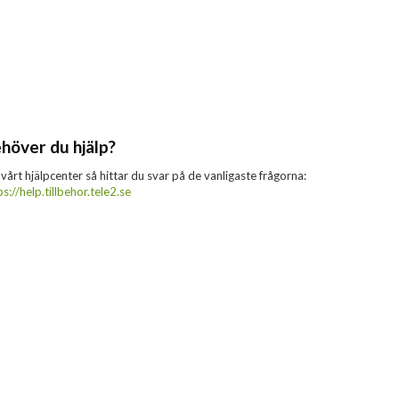
höver du hjälp?
 vårt hjälpcenter så hittar du svar på de vanligaste frågorna:
ps://help.tillbehor.tele2.se